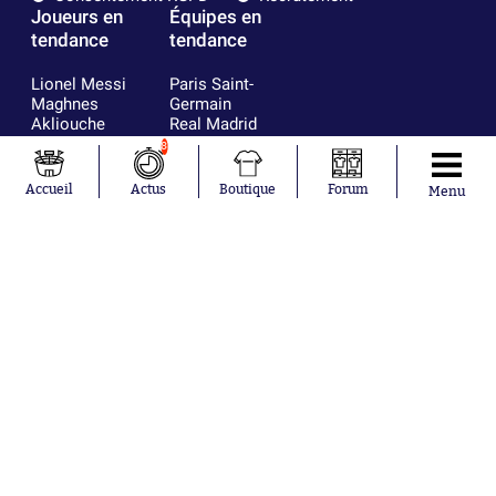
Joueurs en
Équipes en
tendance
tendance
Lionel Messi
Paris Saint-
Maghnes
Germain
Akliouche
Real Madrid
Mohamed
Olympique de
8
Salah
Marseille
Neymar
FIFA
Accueil
Actus
Boutique
Forum
Menu
Julián Álvarez
FC Barcelone
Ferrán Torres
Argentine
Kilian Corredor
Olympique
Franco
lyonnais
Mastantuono
AS Monaco
Orel Mangala
RC Strasbourg
Rio Mavuba
Trabzonspor