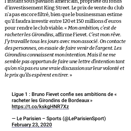
l’instant sous pavillon américain, propriété du fonds
d’investissement King Street. Le prix de vente du club
n’a pas encore filtré, bien que le businessman estime
qu’il faudra investir entre 120 et 150 millions d’euros
pour rendre le club viable. «
Mon ambition, c’est de
racheter les Girondins
, affirme Fievet.
C’est mon rêve.
J’y travaille tous les jours avec mon associé. On contacte
des personnes, on essaie de faire venir de l’argent. Les
Girondins connaissent mon intention. Mais il ne me
semble pas opportun de faire une lettre d’intention tant
qu’on n’a pas eu une vraie discussion sur leur volonté et
le prix qu’ils espèrent en tirer.
»
Ligue 1 : Bruno Fievet confie ses ambitions de «
racheter les Girondins de Bordeaux »
https://t.co/kskgHNR7Xz
— Le Parisien – Sports (@LeParisienSport)
February 23, 2020