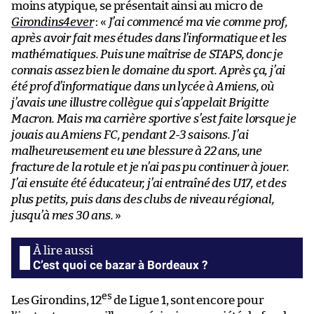
moins atypique, se présentait ainsi au micro de
Girondins4ever
: «
J’ai commencé ma vie comme prof,
après avoir fait mes études dans l’informatique et les
mathématiques. Puis une maîtrise de STAPS, donc je
connais assez bien le domaine du sport. Après ça, j’ai
été prof d’informatique dans un lycée à Amiens, où
j’avais une illustre collègue qui s’appelait Brigitte
Macron. Mais ma carrière sportive s’est faite lorsque je
jouais au Amiens FC, pendant 2-3 saisons. J’ai
malheureusement eu une blessure à 22 ans, une
fracture de la rotule et je n’ai pas pu continuer à jouer.
J’ai ensuite été éducateur, j’ai entraîné des U17, et des
plus petits, puis dans des clubs de niveau régional,
jusqu’à mes 30 ans.
»
C’est quoi ce bazar à Bordeaux ?
es
Les Girondins, 12
de Ligue 1, sont encore pour