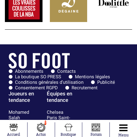
Abonnements
Contacts
La boutique SO PRESS
Mentions légales
Conditions générales d'utilisation
Publicité
Consentement RGPD
Recrutement
Joueurs en
Équipes en
tendance
tendance
Mohamed
Chelsea
Salah
Paris Saint-
Mykhailo
Germain
0
Mudryk
Bordeaux
Neymar
Olympique
Accueil
Actus
Boutique
Forum
Menu