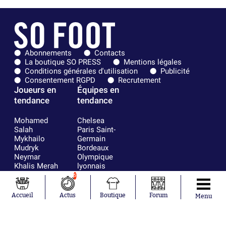
Abonnements
Contacts
La boutique SO PRESS
Mentions légales
Conditions générales d'utilisation
Publicité
Consentement RGPD
Recrutement
Joueurs en
Équipes en
tendance
tendance
Mohamed
Chelsea
Salah
Paris Saint-
Mykhailo
Germain
Mudryk
Bordeaux
Neymar
Olympique
Khalis Merah
lyonnais
Loïs Openda
FIFA
6
Moussa
Real Madrid
Niakhaté
RC Strasbourg
Accueil
Actus
Boutique
Forum
Menu
Nicolás
AC Milan
Tagliafico
France
Pavel Šulc
RC Lens