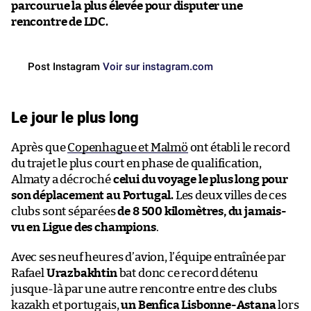
parcourue la plus élevée pour disputer une
rencontre de LDC.
Post Instagram
Voir sur instagram.com
Le jour le plus long
Après que
Copenhague et Malmö
ont établi le record
du trajet le plus court en phase de qualification,
Almaty a décroché
celui du voyage le plus long pour
son déplacement au Portugal.
Les deux villes de ces
clubs sont séparées
de 8 500 kilomètres, du jamais-
vu en Ligue des champions
.
Avec ses neuf heures d’avion, l’équipe entraînée par
Rafael
Urazbakhtin
bat donc ce record détenu
jusque-là par une autre rencontre entre des clubs
kazakh et portugais,
un Benfica Lisbonne-Astana
lors