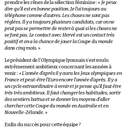
prendre les rênes de la sélection féminine : «
Je peux
dire qu’il est en bonne position. Je l’ai toujours au
téléphone comme d’autres. Les choses ne sont pas
réglées. Il y a toujours plusieurs candidats, car on ne
peut pas se permettre de rester à quai si les choses ne
se font pas. Le contact avec Hervé est un contact très
positif et on a la chance de jouer la Coupe du monde
dans cinq mois.
»
Le président de l’Olympique lyonnais s’est voulu
extrêmement ambitieux concernant les années à
venir :
« L’année
d’après il y aura les Jeux olympiques en
France et peut-être l’Euro encore l’année d’après. Il y a
un cycle extraordinaire à venir et je pense qu’il faut être
très très ambitieux. Il faut changer les habitudes, sortir
des sentiers battus et se donner les moyens d’aller
chercher cette Coupe du monde en Australie et en
Nouvelle-Zélande.
»
Enfin du succès pour cette équipe ?