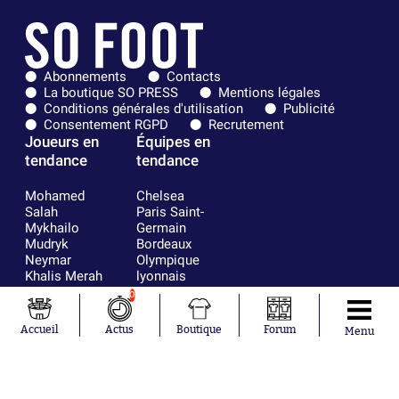
Abonnements
Contacts
La boutique SO PRESS
Mentions légales
Conditions générales d'utilisation
Publicité
Consentement RGPD
Recrutement
Joueurs en
Équipes en
tendance
tendance
Mohamed
Chelsea
Salah
Paris Saint-
Mykhailo
Germain
Mudryk
Bordeaux
Neymar
Olympique
Khalis Merah
lyonnais
Loïs Openda
FIFA
0
Moussa
Real Madrid
Niakhaté
RC Strasbourg
Accueil
Actus
Boutique
Forum
Menu
Nicolás
AC Milan
Tagliafico
France
Pavel Šulc
RC Lens
Josh Maja