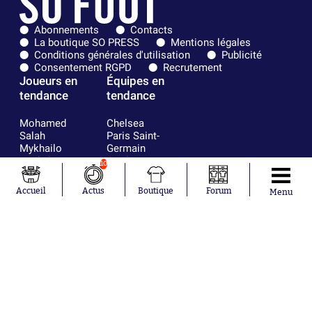
Abonnements
Contacts
La boutique SO PRESS
Mentions légales
Conditions générales d'utilisation
Publicité
Consentement RGPD
Recrutement
Joueurs en
Équipes en
tendance
tendance
Mohamed
Chelsea
Salah
Paris Saint-
Mykhailo
Germain
Mudryk
Bordeaux
10
Neymar
Olympique
Khalis Merah
lyonnais
Accueil
Actus
Boutique
Forum
Menu
Loïs Openda
FIFA
Moussa
Real Madrid
Niakhaté
RC Strasbourg
Nicolás
AC Milan
Tagliafico
France
Pavel Šulc
RC Lens
Josh Maja
Gauthier Hein