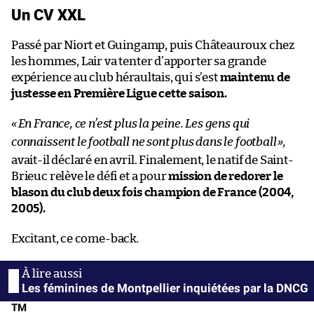
Un CV XXL
Passé par Niort et Guingamp, puis Châteauroux chez
les hommes, Lair va tenter d’apporter sa grande
expérience au club héraultais, qui s’est
maintenu de
justesse en Première Ligue cette saison.
«
En France, ce n’est plus la peine. Les gens qui
connaissent le football ne sont plus dans le football
»,
avait-il déclaré en avril. Finalement, le natif de Saint-
Brieuc relève le défi et a pour
mission de redorer le
blason du club deux fois champion de France (2004,
2005).
Excitant, ce come-back
.
Les féminines de Montpellier inquiétées par la DNCG
TM