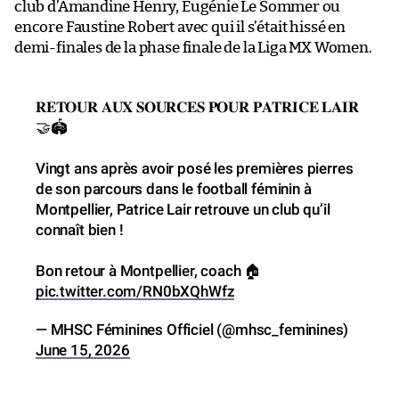
club d’Amandine Henry, Eugénie Le Sommer ou
encore Faustine Robert avec qui il s’était hissé en
demi-finales de la phase finale de la Liga MX Women.
𝐑𝐄𝐓𝐎𝐔𝐑 𝐀𝐔𝐗 𝐒𝐎𝐔𝐑𝐂𝐄𝐒 𝐏𝐎𝐔𝐑 𝐏𝐀𝐓𝐑𝐈𝐂𝐄 𝐋𝐀𝐈𝐑
🤝🏟️
Vingt ans après avoir posé les premières pierres
de son parcours dans le football féminin à
Montpellier, Patrice Lair retrouve un club qu’il
connaît bien !
Bon retour à Montpellier, coach 🏠
pic.twitter.com/RN0bXQhWfz
— MHSC Féminines Officiel (@mhsc_feminines)
June 15, 2026