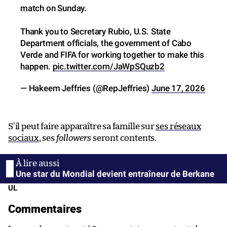
match on Sunday.
Thank you to Secretary Rubio, U.S. State
Department officials, the government of Cabo
Verde and FIFA for working together to make this
happen.
pic.twitter.com/JaWpSQuzb2
— Hakeem Jeffries (@RepJeffries)
June 17, 2026
S’il peut faire apparaître sa famille sur
ses réseaux
sociaux
, ses
followers
seront contents.
Une star du Mondial devient entraîneur de Berkane
UL
Commentaires