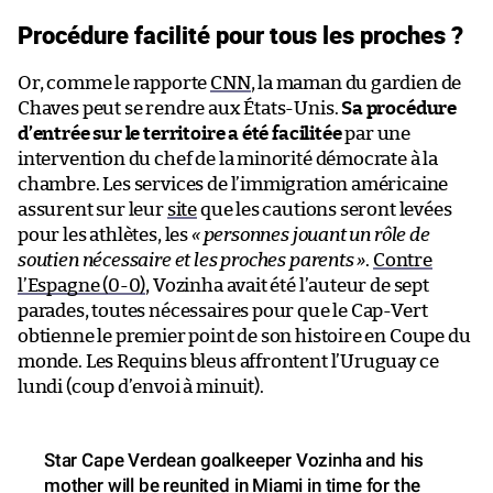
Procédure facilité pour tous les proches ?
Or, comme le rapporte
CNN
, la maman du gardien de
Chaves peut se rendre aux États-Unis.
Sa procédure
d’entrée sur le territoire a été facilitée
par une
intervention du chef de la minorité démocrate à la
chambre. Les services de l’immigration américaine
assurent sur leur
site
que les cautions seront levées
pour les athlètes, les
« personnes jouant un rôle de
soutien nécessaire et les proches parents »
.
Contre
l’Espagne (0-0)
, Vozinha avait été l’auteur de sept
parades, toutes nécessaires pour que le Cap-Vert
obtienne le premier point de son histoire en Coupe du
monde. Les Requins bleus affrontent l’Uruguay ce
lundi (coup d’envoi à minuit).
Star Cape Verdean goalkeeper Vozinha and his
mother will be reunited in Miami in time for the