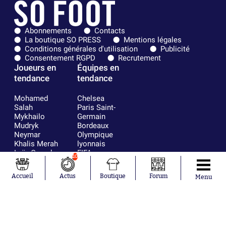
Abonnements
Contacts
La boutique SO PRESS
Mentions légales
Conditions générales d'utilisation
Publicité
Consentement RGPD
Recrutement
Joueurs en
Équipes en
tendance
tendance
Mohamed
Chelsea
Salah
Paris Saint-
Mykhailo
Germain
Mudryk
Bordeaux
Neymar
Olympique
Khalis Merah
lyonnais
Loïs Openda
FIFA
10
Moussa
Real Madrid
Niakhaté
RC Strasbourg
Accueil
Actus
Boutique
Forum
Menu
Nicolás
AC Milan
Tagliafico
France
Pavel Šulc
RC Lens
Josh Maja
Gauthier Hein