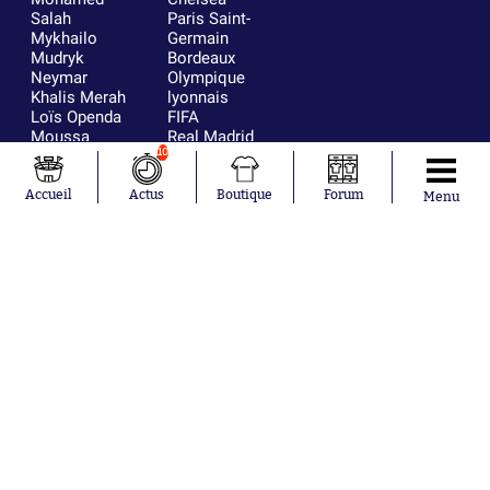
Salah
Paris Saint-
Mykhailo
Germain
Mudryk
Bordeaux
Neymar
Olympique
Khalis Merah
lyonnais
Loïs Openda
FIFA
Moussa
Real Madrid
Niakhaté
RC Strasbourg
10
Nicolás
AC Milan
Tagliafico
France
Accueil
Actus
Boutique
Forum
Menu
Pavel Šulc
RC Lens
Josh Maja
Gauthier Hein