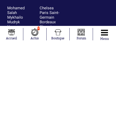
Mohamed
Chelsea
Salah
Paris Saint-
Mykhailo
Germain
Mudryk
Bordeaux
Neymar
Olympique
10
Khalis Merah
lyonnais
Loïs Openda
FIFA
Accueil
Actus
Boutique
Forum
Menu
Moussa
Real Madrid
Niakhaté
RC Strasbourg
Nicolás
AC Milan
Tagliafico
France
Pavel Šulc
RC Lens
Josh Maja
Gauthier Hein