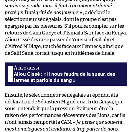
serais suspendu, mais il faut à un moment donné
protéger l’intégrité de nos joueurs
» , a déclaré le
sélectionneur sénégalais, dont le groupe n’est pas
épargné par les blessures. S’il pourra compter sur les
retours de Gana Gueye et d’Ismaïla Sarr face au Kenya,
Aliou Cissé devra se passer de Youssouf Sabaly et
d’Alfred N’Diaye, touchés face aux Fennecs, ainsi que
de Salif Sané, forfait jusqu’en huitièmes de finale.
Aliou Cissé : « Il nous faudra de la sueur, des
larmes et parfois du sang »
Ensuite, le sélectionneur sénégalais a répondu à la
déclaration de Sébastien Migné, coach du Kenya, qui
sous-entendait que la pression était peut-être la
raison des performances décevantes des Lions, car ils
n’ont jamais remporté la CAN. «
Je pense que souvent
mes homologues ont tendance à trop parler de nous.