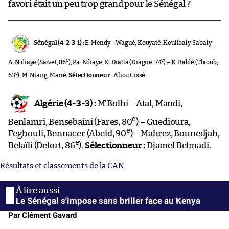
favori était un peu trop grand pour le Sénégal ?
Sénégal (4-2-3-1) :
E. Mendy – Wagué, Kouyaté, Koulibaly, Sabaly –
e
e
A. N’diaye (Saivet, 86
), Pa. Ndiaye, K. Diatta (Diagne, 74
) – K. Baldé (Thioub,
e
63
), M. Niang, Mané.
Sélectionneur :
Aliou Cissé.
Algérie (4-3-3) :
M’Bolhi – Atal, Mandi,
e
Benlamri, Bensebaini (Fares, 80
) – Guedioura,
e
Feghouli, Bennacer (Abeid, 90
) – Mahrez, Bounedjah,
e
Belaïli (Delort, 86
).
Sélectionneur :
Djamel Belmadi.
Résultats et classements de la CAN
Le Sénégal s'impose sans briller face au Kenya
Par Clément Gavard