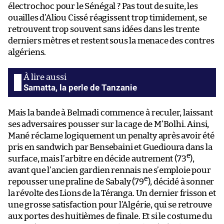
électrochoc pour le Sénégal ? Pas tout de suite, les
ouailles d’Aliou Cissé réagissent trop timidement, se
retrouvent trop souvent sans idées dans les trente
derniers mètres et restent sous la menace des contres
algériens.
Samatta, la perle de Tanzanie
Mais la bande à Belmadi commence à reculer, laissant
ses adversaires pousser sur la cage de M’Bolhi. Ainsi,
Mané réclame logiquement un penalty après avoir été
pris en sandwich par Bensebaini et Guedioura dans la
e
surface, mais l’arbitre en décide autrement (73
),
avant que l’ancien gardien rennais ne s’emploie pour
e
repousser une praline de Sabaly (79
), décidé à sonner
la révolte des Lions de la Téranga. Un dernier frisson et
une grosse satisfaction pour l’Algérie, qui se retrouve
aux portes des huitièmes de finale. Et si le costume du