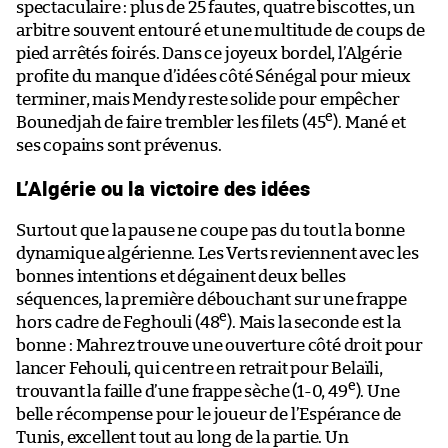
spectaculaire : plus de 25 fautes, quatre biscottes, un
arbitre souvent entouré et une multitude de coups de
pied arrêtés foirés. Dans ce joyeux bordel, l’Algérie
profite du manque d’idées côté Sénégal pour mieux
terminer, mais Mendy reste solide pour empêcher
e
Bounedjah de faire trembler les filets (45
). Mané et
ses copains sont prévenus.
L’Algérie ou la victoire des idées
Surtout que la pause ne coupe pas du tout la bonne
dynamique algérienne. Les Verts reviennent avec les
bonnes intentions et dégainent deux belles
séquences, la première débouchant sur une frappe
e
hors cadre de Feghouli (48
). Mais la seconde est la
bonne : Mahrez trouve une ouverture côté droit pour
lancer Fehouli, qui centre en retrait pour Belaïli,
e
trouvant la faille d’une frappe sèche (1-0, 49
). Une
belle récompense pour le joueur de l’Espérance de
Tunis, excellent tout au long de la partie. Un