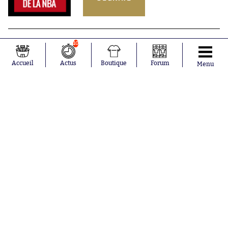
10
Accueil
Actus
Boutique
Forum
Menu
Abonnements
Contacts
La boutique SO PRESS
Mentions légales
Conditions générales d'utilisation
Publicité
Consentement RGPD
Recrutement
Joueurs en
Équipes en
tendance
tendance
Mohamed
Chelsea
Salah
Paris Saint-
Mykhailo
Germain
Mudryk
Bordeaux
Neymar
Olympique
Khalis Merah
lyonnais
Loïs Openda
FIFA