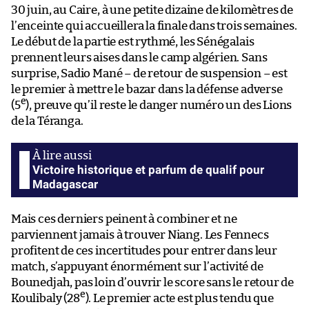
30 juin, au Caire, à une petite dizaine de kilomètres de
l’enceinte qui accueillera la finale dans trois semaines.
Le début de la partie est rythmé, les Sénégalais
prennent leurs aises dans le camp algérien. Sans
surprise, Sadio Mané – de retour de suspension – est
le premier à mettre le bazar dans la défense adverse
e
(5
), preuve qu’il reste le danger numéro un des Lions
de la Téranga.
Victoire historique et parfum de qualif pour
Madagascar
Mais ces derniers peinent à combiner et ne
parviennent jamais à trouver Niang. Les Fennecs
profitent de ces incertitudes pour entrer dans leur
match, s’appuyant énormément sur l’activité de
Bounedjah, pas loin d’ouvrir le score sans le retour de
e
Koulibaly (28
). Le premier acte est plus tendu que