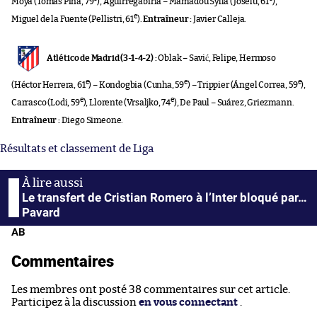
Moyá (Tomás Pina, 79
), Aguirregabiria – Mamadou Sylla (Joselu, 61
),
e
Miguel de la Fuente (Pellistri, 61
).
Entraîneur :
Javier Calleja.
Atlético de Madrid (3-1-4-2) :
Oblak – Savić, Felipe, Hermoso
e
e
e
(Héctor Herrera, 61
) – Kondogbia (Cunha, 59
) – Trippier (Ángel Correa, 59
),
e
e
Carrasco (Lodi, 59
), Llorente (Vrsaljko, 74
), De Paul – Suárez, Griezmann.
Entraîneur :
Diego Simeone.
Résultats et classement de Liga
Le transfert de Cristian Romero à l’Inter bloqué par…
Pavard
AB
Commentaires
Les membres ont posté 38 commentaires sur cet article.
Participez à la discussion
en vous connectant
.