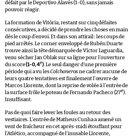
défait par le Deportivo Alavés (1-0), sans jamais
pouvoir réagir.
La formation de Vitória, restant sur cinq défaites
consécutives, a décidé de prendre les choses en main
dès le coup d’envoi. Et dans son attirail : les coups de
pied arrêtés. Le corner enveloppé de Rubén Duarte
trouve ainsi la tête démarquée de Víctor Laguardia,
venu sécher Jan Oblak sur sa ligne pour l’ouverture
e
du score
(1-0, 4
)
. Le seul danger d’une première
période qui a vu les
Colchoneros
ne cadrer aucune de
leurs quatre tentatives est finalement l’œuvre de
Marcos Llorente, dont la reprise de volée à l’entrée de
e
la surface frôle le poteau de Fernando Pacheco (27
).
Insuffisant.
Pas de quoi faire lever les foules au retour des
vestiaires. L’entrée de Matheus Cunha a amené un
vent de fraîcheur en cet après-midi étouffant pour
l’Atlético, accompagné de l’inusable Llorente,