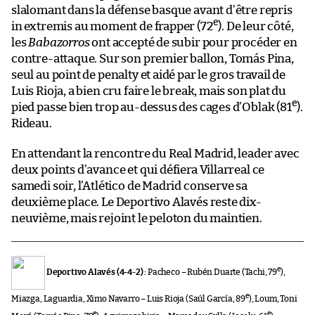
slalomant dans la défense basque avant d’être repris
e
in extremis au moment de frapper (72
). De leur côté,
les
Babazorros
ont accepté de subir pour procéder en
contre-attaque. Sur son premier ballon, Tomás Pina,
seul au point de penalty et aidé par le gros travail de
Luis Rioja, a bien cru faire le break, mais son plat du
e
pied passe bien trop au-dessus des cages d’Oblak (81
).
Rideau.
En attendant la rencontre du Real Madrid, leader avec
deux points d’avance et qui défiera Villarreal ce
samedi soir, l’Atlético de Madrid conserve sa
deuxième place. Le Deportivo Alavés reste dix-
neuvième, mais rejoint le peloton du maintien.
e
Deportivo Alavés (4-4-2) :
Pacheco – Rubén Duarte (Tachi, 79
),
e
Miazga, Laguardia, Ximo Navarro – Luis Rioja (Saúl García, 89
), Loum, Toni
e
e