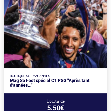
BOUTIQUE SO - MAGAZINES
Mag So Foot spécial C1 PSG "Après tant
d'années..."
à partir de
5.50€