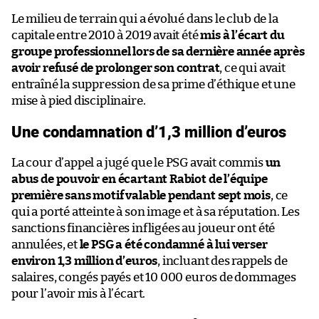
Le milieu de terrain qui a évolué dans le club de la
capitale entre 2010 à 2019 avait été
mis à l’écart du
groupe professionnel lors de sa dernière année après
avoir refusé de prolonger son contrat
, ce qui avait
entraîné la suppression de sa prime d’éthique et une
mise à pied disciplinaire.
Une condamnation d’1,3 million d’euros
La cour d’appel a jugé que le PSG avait commis
un
abus de pouvoir en écartant Rabiot de l’équipe
première sans motif valable pendant sept mois
, ce
qui a porté atteinte à son image et à sa réputation. Les
sanctions financières infligées au joueur ont été
annulées, et
le PSG a été condamné à lui verser
environ 1,3 million d’euros
, incluant des rappels de
salaires, congés payés et 10 000 euros de dommages
pour l’avoir mis à l’écart.