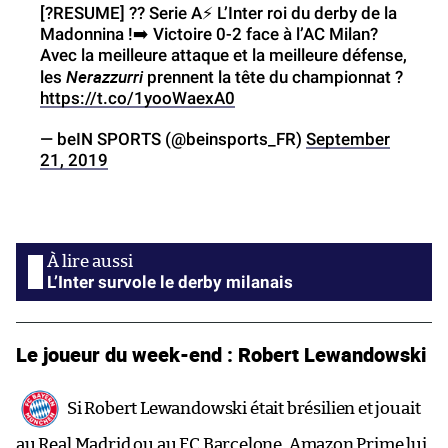
[?️RESUME] ?? Serie A⚡️ L’Inter roi du derby de la
Madonnina !➡️ Victoire 0-2 face à l’AC Milan?
Avec la meilleure attaque et la meilleure défense,
Nerazzurri
les
prennent la tête du championnat ?
https://t.co/1yooWaexA0
— beIN SPORTS (@beinsports_FR)
September
21, 2019
L’Inter survole le derby milanais
Le joueur du week-end : Robert Lewandowski
Si Robert Lewandowski était brésilien et jouait
au Real Madrid ou au FC Barcelone, Amazon Prime lui