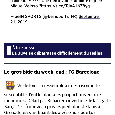
d’ailleurs !! ???? Une demi-volée sublime signée
Miguel Veloso ?
https://t.co/TJVA16Z8yg
— beIN SPORTS (@beinsports_FR)
September
21, 2019
La Juve se débarrasse difficilement du Hellas
Le gros bide du week-end : FC Barcelone
Vu de loin, ça ressemble à une crisounette,
susceptible d’enfler dans des proportions encore
inconnues. Défait par Bilbao en ouverture de la Liga, le
Barça s’est à nouveau pris les pieds dans le tapis à
Grenade, en s’inclinant deux-zéro au stade Los