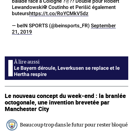
balade face à Cologne ?✌️?? Doublé pour Robert
Lewandowski⚽️ Coutinho et Perišić également
buteurs
https://t.co/RoYCMkV5dz
— beIN SPORTS (@beinsports_FR)
September
21, 2019
Le Bayern déroule, Leverkusen se replace et le
Hertha respire
Le nouveau concept du week-end : la branlée
octogonale, une invention brevetée par
Manchester City
Beaucoup trop dans le futur pour rester bloqué