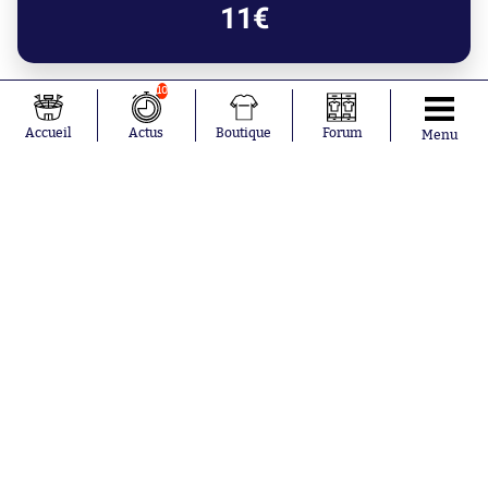
11€
10
Accueil
Actus
Boutique
Forum
Menu
Lifestyle
Maillots, crampons, lifestyle : le récap’
de la semaine avec Dégaine
Aujourd'hui à 18:46
Frank McCourt investit dans un
nouveau sport
Aujourd'hui à 18:14
Lens s'incline pour son dernier match
avant le Trophée des champions
Nos partenaires