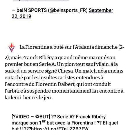
— beIN SPORTS (@beinsports_FR)
September
22, 2019
La Fiorentina a buté sur l’Atalanta dimanche (2-
2), mais Franck Ribéry a quand même marqué son
premier but en Serie A. Un pion tout sauf vilain, à la
suite d’un service signé Chiesa. Un match néanmoins
entaché par les insultes racistes entendues à
l’encontre du Florentin Dalbert, qui ont conduit
l’arbitre à suspendre momentanément la rencontre à
la demi-heure de jeu.
[?️VIDEO – ⚽️BUT] ?? Serie A? Franck Ribéry
er
marque son 1
but avec la Fiorentina ! ?? Et quel
but !! ???
https://t.co/F7nUZ2B7FW