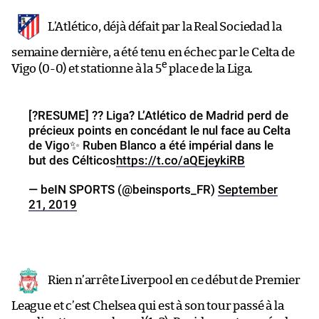
L’Atlético, déjà défait par la Real Sociedad la
semaine dernière, a été tenu en échec par le Celta de
e
Vigo (0-0) et stationne à la 5
place de la Liga.
[?️RESUME] ?? Liga? L’Atlético de Madrid perd de
précieux points en concédant le nul face au Celta
de Vigo✨ Ruben Blanco a été impérial dans le
but des Célticos
https://t.co/aQEjeykiRB
— beIN SPORTS (@beinsports_FR)
September
21, 2019
Rien n’arrête Liverpool en ce début de Premier
League et c’est Chelsea qui est à son tour passé à la