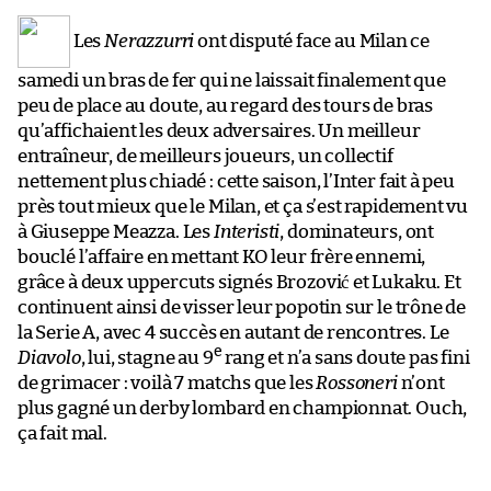
Les
Nerazzurri
ont disputé face au Milan ce
samedi un bras de fer qui ne laissait finalement que
peu de place au doute, au regard des tours de bras
qu’affichaient les deux adversaires. Un meilleur
entraîneur, de meilleurs joueurs, un collectif
nettement plus chiadé : cette saison, l’Inter fait à peu
près tout mieux que le Milan, et ça s’est rapidement vu
à Giuseppe Meazza. Les
Interisti
, dominateurs, ont
bouclé l’affaire en mettant KO leur frère ennemi,
grâce à deux uppercuts signés Brozović et Lukaku. Et
continuent ainsi de visser leur popotin sur le trône de
la Serie A, avec 4 succès en autant de rencontres. Le
e
Diavolo
, lui, stagne au 9
rang et n’a sans doute pas fini
de grimacer : voilà 7 matchs que les
Rossoneri
n’ont
plus gagné un derby lombard en championnat. Ouch,
ça fait mal.