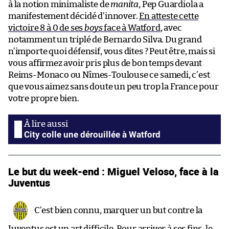
à la notion minimaliste de
manita
, Pep Guardiola a
manifestement décidé d’innover.
En atteste cette
victoire 8 à 0 de ses
boys
face à Watford
, avec
notamment un triplé de Bernardo Silva. Du grand
n’importe quoi défensif, vous dites ? Peut être, mais si
vous affirmez avoir pris plus de bon temps devant
Reims-Monaco ou Nîmes-Toulouse ce samedi, c’est
que vous aimez sans doute un peu trop la France pour
votre propre bien.
City colle une dérouillée à Watford
Le but du week-end : Miguel Veloso, face à la
Juventus
C’est bien connu, marquer un but contre la
Juventus est un art difficile. Pour arriver à ses fins, le