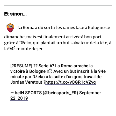
Et sinon…
La Roma a dû sortir les rames face à Bologne ce
dimanche, mais est finalement arrivée à bon port
grâce à Džeko, qui plantait un but salvateur de la tête, à
e
la 94
minute de jeu.
[?️RESUME] ?? Serie A? La Roma arrache la
victoire à Bologne !⏱️ Avec un but inscrit à la 94e
minute par Džeko à la suite d’un gros travail de
Jordan Veretout ?
https://t.co/vQGR1cVZvq
— beIN SPORTS (@beinsports_FR)
September
22, 2019