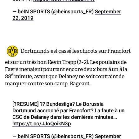
— beIN SPORTS (@beinsports_FR)
September
22, 2019
Dortmund s’est cassé les chicots sur Francfort
et sur un très bon Kevin Trapp (2-2). Les poulains de
Favre menaient pourtant encore deux buts à un à la
e
88
minute, avant que Delaney ne soit contraint de
marquer contre son camp. Rageant.
[?️RESUME] ?? Bundesliga? Le Borussia
Dortmund accroché par Francfort? La faute à un
CSC de Delaney dans les dernières minutes…
https://t.co/JJoQoikN3p
— beIN SPORTS (@beinsports_FR)
September