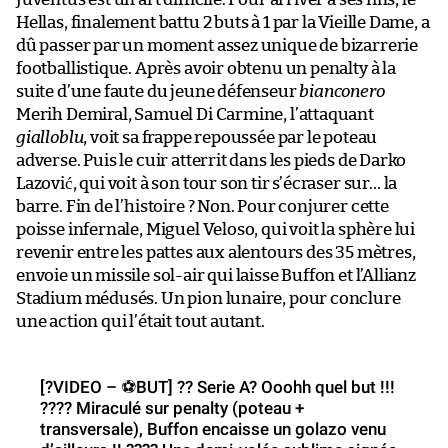
Hellas, finalement battu 2 buts à 1 par la Vieille Dame, a
dû passer par un moment assez unique de bizarrerie
footballistique. Après avoir obtenu un penalty à la
suite d’une faute du jeune défenseur
bianconero
Merih Demiral, Samuel Di Carmine, l’attaquant
gialloblu
, voit sa frappe repoussée par le poteau
adverse. Puis le cuir atterrit dans les pieds de Darko
Lazović, qui voit à son tour son tir s’écraser sur… la
barre. Fin de l’histoire ? Non. Pour conjurer cette
poisse infernale, Miguel Veloso, qui voit la sphère lui
revenir entre les pattes aux alentours des 35 mètres,
envoie un missile sol-air qui laisse Buffon et l’Allianz
Stadium médusés. Un pion lunaire, pour conclure
une action qui l’était tout autant.
[?️VIDEO – ⚽️BUT] ?? Serie A? Ooohh quel but !!!
???? Miraculé sur penalty (poteau +
transversale), Buffon encaisse un golazo venu