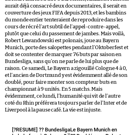
aurait déjà consacré deux documentaires, il serait en
couverture des jeux FIFA depuis 2013, et les bambins
du monde entier tenteraient de reproduire dans les
cours de récré l’art subtil de l’appel-contre-appel,
plutôt que celui du passement de jambes. Mais voilà,
Robert Lewandowski est polonais, joue au Bayern
Munich, porte des salopettes pendant l’Oktoberfest et
doit se contenter de marquer 76 buts par saison en
Bundesliga, sans qu’on ne parle de lui plus que de
raison. Ce samedi, Le Bayern a zigouillé Cologne 4 à 0,
et l’ancien de Dortmund y est évidemment allé de son
doublé, pour faire monter son compteur buts en
championnat à 9 unités. En 5 matchs. Mais
évidemment, ce lundi, l’humanité qui vit de l’autre
coté du Rhin préférera toujours parler de l’Inter et de
Liverpool à la pause café. La vie est injuste.
[?️RESUME] ?? BundesligaLe Bayern Munich en