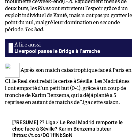
moulinette ce week-end(1-2). Rapidement menés de
deux buts, les
Blues
ont entretenu l’espoir grâce à un
exploit individuel de Kanté, mais n’ont pas pu gratter le
point du nul, malgré leur domination en seconde
période.
Too bad
.
Liverpool passe le Bridge à l’arrache
Après son match catastrophique face à Paris en
C1, le Real s’est refait la cerise à Séville. Les Madrilènes
l’ont emporté d’un petit but (0-1), grâce à un coup de
tronche de Karim Benzema, qui a déjà planté a 5
reprises en autant de matchs de Liga cette saison.
[?️RESUME] ?? Liga⚡️ Le Real Madrid remporte le
choc face à Séville? Karim Benzema buteur
!
https://t.co/DO1fINbSpN