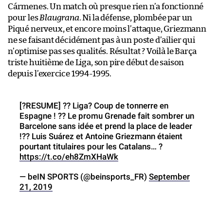
Cármenes. Un match où presque rien n’a fonctionné
pour les
Blaugrana
. Ni la défense, plombée par un
Piqué nerveux, et encore moins l’attaque, Griezmann
ne se faisant décidément pas à un poste d’ailier qui
n’optimise pas ses qualités. Résultat ? Voilà le Barça
triste huitième de Liga, son pire début de saison
depuis l’exercice 1994-1995.
[?️RESUME] ?? Liga? Coup de tonnerre en
Espagne ! ?️? Le promu Grenade fait sombrer un
Barcelone sans idée et prend la place de leader
!?? Luis Suárez et Antoine Griezmann étaient
pourtant titulaires pour les Catalans… ?
https://t.co/eh8ZmXHaWk
— beIN SPORTS (@beinsports_FR)
September
21, 2019