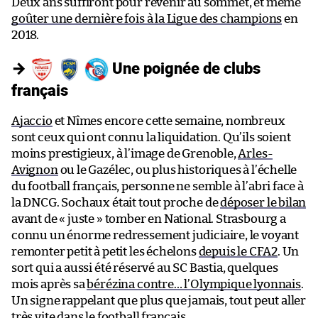
Deux ans suffiront pour revenir au sommet, et même
goûter une dernière fois à la Ligue des champions
en
2018.
→
Une poignée de clubs
français
Ajaccio
et Nîmes encore cette semaine, nombreux
sont ceux qui ont connu la liquidation. Qu’ils soient
moins prestigieux, à l’image de Grenoble,
Arles-
Avignon
ou le Gazélec, ou plus historiques à l’échelle
du football français, personne ne semble à l’abri face à
la DNCG. Sochaux était tout proche de
déposer le bilan
avant de « juste » tomber en National. Strasbourg a
connu un énorme redressement judiciaire, le voyant
remonter petit à petit les échelons
depuis le CFA2
. Un
sort qui a aussi été réservé au SC Bastia, quelques
mois après sa
bérézina contre… l’Olympique lyonnais
.
Un signe rappelant que plus que jamais, tout peut aller
très vite dans le football français.