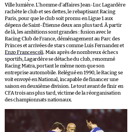
Ville lumière. L’homme d’affaires Jean-Luc Lagardère
rachète le club et ses dettes, le rebaptisant Racing
Paris, pour que le club soit promu en Ligue 1 aux
dépens de Saint-Étienne deux ans plus tard. À partir
de là, les ambitions sont grandes : fusion avec le
Racing Club de France, déménagement au Parc des
Princes et arrivées de stars comme Luis Fernandez et
Enzo Francescoli
. Mais après de nombreux échecs
sportifs, Lagardère se détache du club, renommé
Racing Matra, portant le même nom que son
entreprise automobile. Relégué en 1990, le Racing se
voit envoyé en National, incapable de financer une
saison en deuxième division. Le tout avant de finir en
CFA trois ans plus tard, victime de la réorganisation
des championnats nationaux.