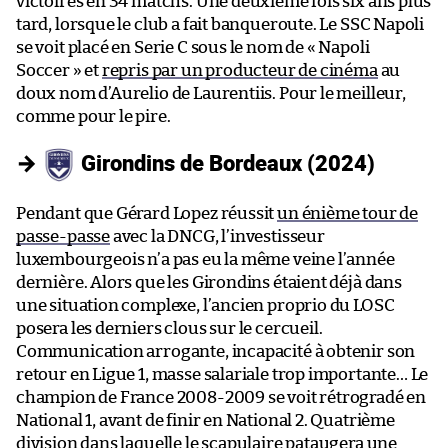
victoires en 34 matchs. Une deuxième fois six ans plus
tard, lorsque le club a fait banqueroute. Le SSC Napoli
se voit placé en Serie C sous le nom de « Napoli
Soccer » et
repris par un producteur de cinéma
au
doux nom d’Aurelio de Laurentiis. Pour le meilleur,
comme pour le pire.
→
Girondins de Bordeaux (2024)
Pendant que Gérard Lopez réussit
un énième tour de
passe-passe
avec la DNCG, l’investisseur
luxembourgeois n’a pas eu la même veine l’année
dernière. Alors que les Girondins étaient déjà dans
une situation complexe, l’ancien proprio du LOSC
posera les derniers clous sur le cercueil.
Communication arrogante, incapacité à obtenir son
retour en Ligue 1, masse salariale trop importante… Le
champion de France 2008-2009 se voit rétrogradé en
National 1, avant de finir en National 2. Quatrième
division dans laquelle le scapulaire pataugera une