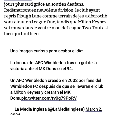
jours plus tard grâce au soutien des fans.
Redémarrant en neuvième division, le club ayant
repris Plough Lane comme terrain de jeu
a décroché
son retour en League One
, tandis que Milton Keynes
se trouve dans le ventre mou de League Two. Tout est
bien qui finit bien.
Una imagen curiosa para acabar el día:
La locura del AFC Wimbledon tras su gol de la
victoria ante el MK Dons en el 94.
Un AFC Wimbledon creado en 2002 por fans del
Wimbledon FC después de que se llevaran el club
a Milton Keynes y crearan el MK
Dons.
pic.twitter.com/rv0g79PoRV
— La Media Inglesa (@LaMediaInglesa)
March 2,