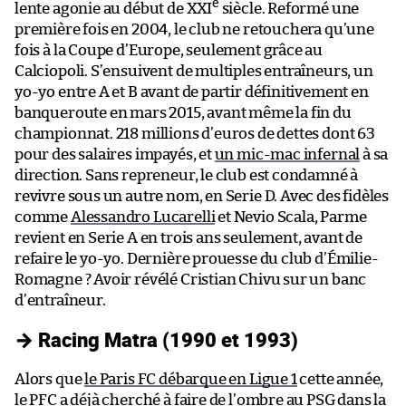
e
lente agonie au début de XXI
siècle. Reformé une
première fois en 2004, le club ne retouchera qu’une
fois à la Coupe d’Europe, seulement grâce au
Calciopoli. S’ensuivent de multiples entraîneurs, un
yo-yo entre A et B avant de partir définitivement en
banqueroute en mars 2015, avant même la fin du
championnat. 218 millions d’euros de dettes dont 63
pour des salaires impayés, et
un mic-mac infernal
à sa
direction. Sans repreneur, le club est condamné à
revivre sous un autre nom, en Serie D. Avec des fidèles
comme
Alessandro Lucarelli
et Nevio Scala, Parme
revient en Serie A en trois ans seulement, avant de
refaire le yo-yo. Dernière prouesse du club d’Émilie-
Romagne ? Avoir révélé Cristian Chivu sur un banc
d’entraîneur.
→ Racing Matra (1990 et 1993)
Alors que
le Paris FC débarque en Ligue 1
cette année,
le PFC a déjà cherché à faire de l’ombre au PSG dans la