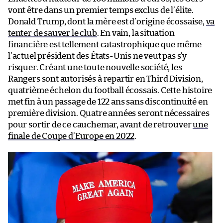
vont être dans un premier temps exclus de l’élite.
Donald Trump, dont la mère est d’origine écossaise,
va
tenter de sauver le club
. En vain, la situation
financière est tellement catastrophique que même
l’actuel président des États-Unis ne veut pas s’y
risquer. Créant une toute nouvelle société, les
Rangers sont autorisés à repartir en Third Division,
quatrième échelon du football écossais. Cette histoire
met fin à un passage de 122 ans sans discontinuité en
première division. Quatre années seront nécessaires
pour sortir de ce cauchemar, avant de retrouver
une
finale de Coupe d’Europe en 2022
.