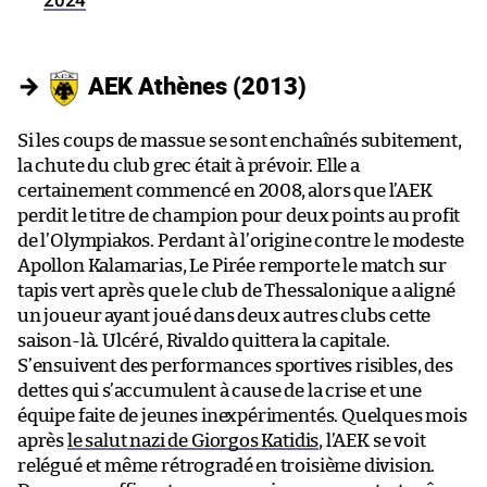
2024
→
AEK Athènes (2013)
Si les coups de massue se sont enchaînés subitement,
la chute du club grec était à prévoir. Elle a
certainement commencé en 2008, alors que l’AEK
perdit le titre de champion pour deux points au profit
de l’Olympiakos. Perdant à l’origine contre le modeste
Apollon Kalamarias, Le Pirée remporte le match sur
tapis vert après que le club de Thessalonique a aligné
un joueur ayant joué dans deux autres clubs cette
saison-là. Ulcéré, Rivaldo quittera la capitale.
S’ensuivent des performances sportives risibles, des
dettes qui s’accumulent à cause de la crise et une
équipe faite de jeunes inexpérimentés. Quelques mois
après
le salut nazi de Giorgos Katidis
, l’AEK se voit
relégué et même rétrogradé en troisième division.