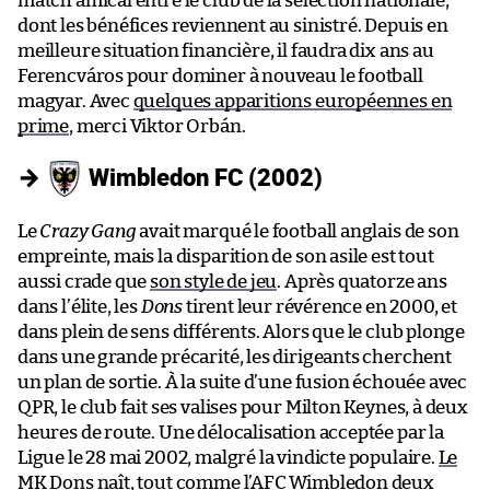
match amical entre le club de la sélection nationale,
dont les bénéfices reviennent au sinistré. Depuis en
meilleure situation financière, il faudra dix ans au
Ferencváros pour dominer à nouveau le football
magyar. Avec
quelques apparitions européennes en
prime
, merci Viktor Orbán.
→
Wimbledon FC (2002)
Le
Crazy Gang
avait marqué le football anglais de son
empreinte, mais la disparition de son asile est tout
aussi crade que
son style de jeu
. Après quatorze ans
dans l’élite, les
Dons
tirent leur révérence en 2000, et
dans plein de sens différents. Alors que le club plonge
dans une grande précarité, les dirigeants cherchent
un plan de sortie. À la suite d’une fusion échouée avec
QPR, le club fait ses valises pour Milton Keynes, à deux
heures de route. Une délocalisation acceptée par la
Ligue le 28 mai 2002, malgré la vindicte populaire.
Le
MK Dons naît,
tout comme l’AFC Wimbledon deux