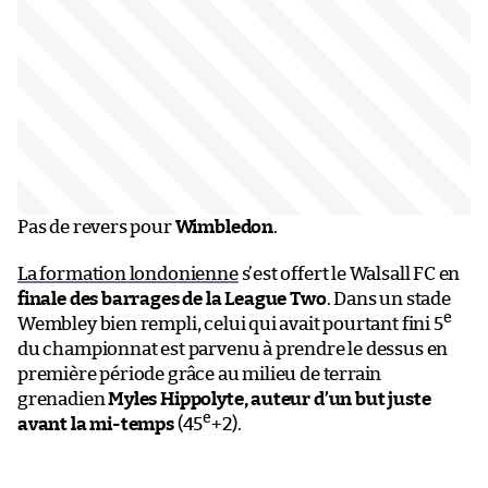
Pas de revers pour
Wimbledon
.
La formation londonienne
s’est offert le Walsall FC en
finale des barrages de la League Two
. Dans un stade
e
Wembley bien rempli, celui qui avait pourtant fini 5
du championnat est parvenu à prendre le dessus en
première période grâce au milieu de terrain
grenadien
Myles Hippolyte, auteur d’un but juste
e
avant la mi-temps
(45
+2).