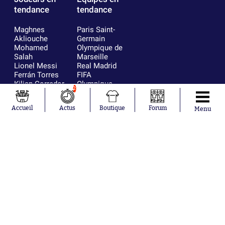
tendance
tendance
Maghnes
Paris Saint-
Akliouche
Germain
Mohamed
Olympique de
Salah
Marseille
Lionel Messi
Real Madrid
Ferrán Torres
FIFA
Kilian Corredor
Olympique
2
Franco
lyonnais
Mastantuono
AS Monaco
Accueil
Actus
Boutique
Forum
Menu
Orel Mangala
FC Barcelone
Rio Mavuba
Argentine
Rodri
RC Strasbourg
Mika Godts
Trabzonspor