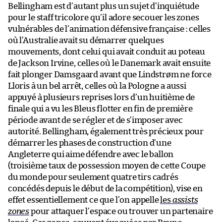
Bellingham est d’autant plus un sujet d’inquiétude
pour le staff tricolore qu’il adore secouer les zones
vulnérables de l’animation défensive française : celles
où l’Australie avait su démarrer quelques
mouvements, dont celui qui avait conduit au poteau
de Jackson Irvine, celles où le Danemark avait ensuite
fait plonger Damsgaard avant que Lindstrøm ne force
Lloris à un bel arrêt, celles où la Pologne a aussi
appuyé à plusieurs reprises lors d’un huitième de
finale qui a vu les Bleus flotter en fin de première
période avant de se régler et de s’imposer avec
autorité. Bellingham, également très précieux pour
démarrer les phases de construction d’une
Angleterre qui aime défendre avec le ballon
(troisième taux de possession moyen de cette Coupe
du monde pour seulement quatre tirs cadrés
concédés depuis le début de la compétition), vise en
effet essentiellement ce que l’on appelle
les
assists
zones
pour attaquer l’espace ou trouver un partenaire