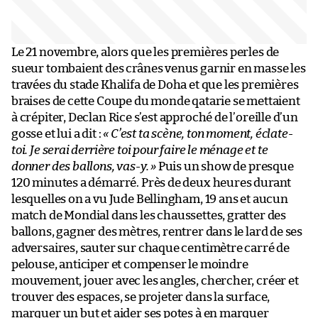
Le 21 novembre, alors que les premières perles de
sueur tombaient des crânes venus garnir en masse les
travées du stade Khalifa de Doha et que les premières
braises de cette Coupe du monde qatarie se mettaient
à crépiter, Declan Rice s’est approché de l’oreille d’un
gosse et lui a dit :
« C’est ta scène, ton moment, éclate-
toi. Je serai derrière toi pour faire le ménage et te
donner des ballons, vas-y. »
Puis un show de presque
120 minutes a démarré. Près de deux heures durant
lesquelles on a vu Jude Bellingham, 19 ans et aucun
match de Mondial dans les chaussettes, gratter des
ballons, gagner des mètres, rentrer dans le lard de ses
adversaires, sauter sur chaque centimètre carré de
pelouse, anticiper et compenser le moindre
mouvement, jouer avec les angles, chercher, créer et
trouver des espaces, se projeter dans la surface,
marquer un but et aider ses potes à en marquer