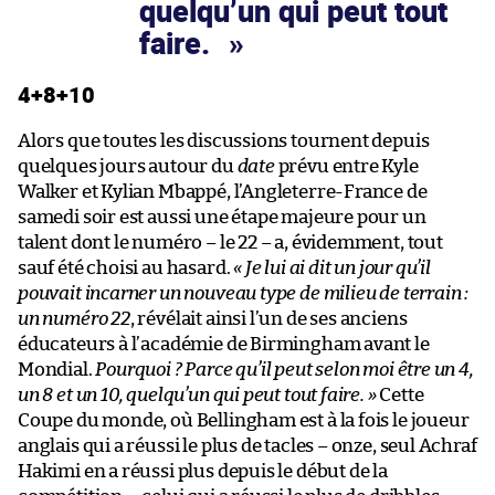
quelqu’un qui peut tout
faire.
4+8+10
Alors que toutes les discussions tournent depuis
quelques jours autour du
date
prévu entre Kyle
Walker et Kylian Mbappé, l’Angleterre-France de
samedi soir est aussi une étape majeure pour un
talent dont le numéro – le 22 – a, évidemment, tout
sauf été choisi au hasard.
« Je lui ai dit un jour qu’il
pouvait incarner un nouveau type de milieu de terrain :
un numéro 22
, révélait ainsi l’un de ses anciens
éducateurs à l’académie de Birmingham avant le
Mondial.
Pourquoi ? Parce qu’il peut selon moi être un 4,
un 8 et un 10, quelqu’un qui peut tout faire. »
Cette
Coupe du monde, où Bellingham est à la fois le joueur
anglais qui a réussi le plus de tacles – onze, seul Achraf
Hakimi en a réussi plus depuis le début de la