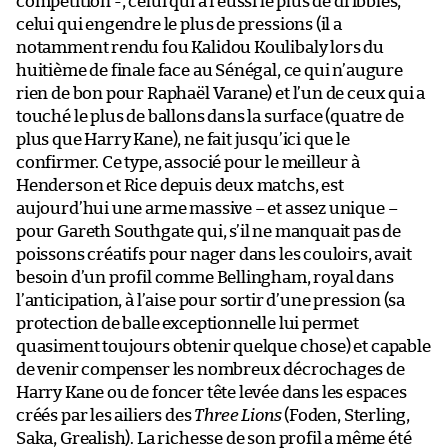
compétition -, celui qui a réussi le plus de dribbles,
celui qui engendre le plus de pressions (il a
notamment rendu fou Kalidou Koulibaly lors du
huitième de finale face au Sénégal, ce qui n’augure
rien de bon pour Raphaël Varane) et l’un de ceux qui a
touché le plus de ballons dans la surface (quatre de
plus que Harry Kane), ne fait jusqu’ici que le
confirmer. Ce type, associé pour le meilleur à
Henderson et Rice depuis deux matchs, est
aujourd’hui une arme massive – et assez unique –
pour Gareth Southgate qui, s’il ne manquait pas de
poissons créatifs pour nager dans les couloirs, avait
besoin d’un profil comme Bellingham, royal dans
l’anticipation, à l’aise pour sortir d’une pression (sa
protection de balle exceptionnelle lui permet
quasiment toujours obtenir quelque chose) et capable
de venir compenser les nombreux décrochages de
Harry Kane ou de foncer tête levée dans les espaces
créés par les ailiers des
Three Lions
(Foden, Sterling,
Saka, Grealish). La richesse de son profil a même été