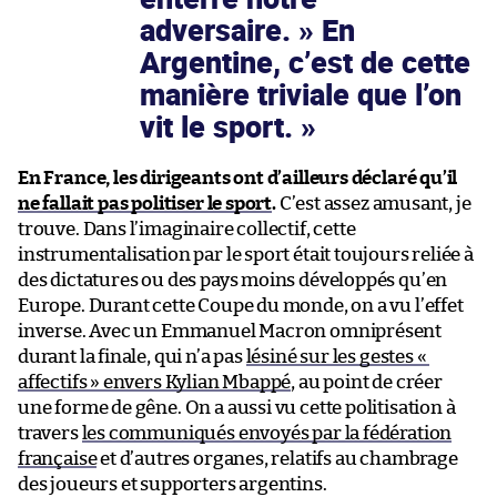
adversaire. » En
Argentine, c’est de cette
manière triviale que l’on
vit le sport.
En France, les dirigeants ont d’ailleurs déclaré qu’il
ne fallait pas politiser le sport
.
C’est assez amusant, je
trouve. Dans l’imaginaire collectif, cette
instrumentalisation par le sport était toujours reliée à
des dictatures ou des pays moins développés qu’en
Europe. Durant cette Coupe du monde, on a vu l’effet
inverse. Avec un Emmanuel Macron omniprésent
durant la finale, qui n’a pas
lésiné sur les gestes «
affectifs » envers Kylian Mbappé
, au point de créer
une forme de gêne. On a aussi vu cette politisation à
travers
les communiqués envoyés par la fédération
française
et d’autres organes, relatifs au chambrage
des joueurs et supporters argentins.