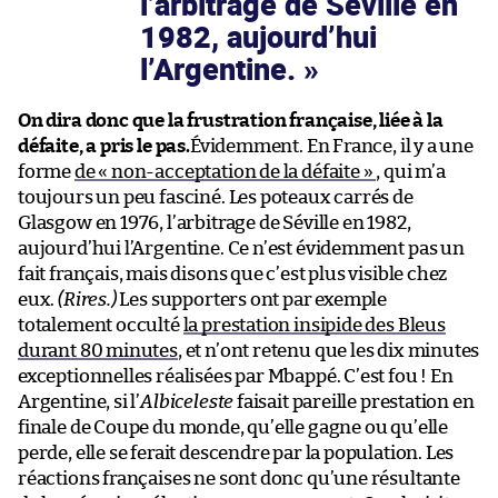
l’arbitrage de Séville en
1982, aujourd’hui
l’Argentine.
On dira donc que la frustration française, liée à la
défaite, a pris le pas.
Évidemment. En France, il y a une
forme
de « non-acceptation de la défaite »
, qui m’a
toujours un peu fasciné. Les poteaux carrés de
Glasgow en 1976, l’arbitrage de Séville en 1982,
aujourd’hui l’Argentine. Ce n’est évidemment pas un
fait français, mais disons que c’est plus visible chez
eux.
(Rires.)
Les supporters ont par exemple
totalement occulté
la prestation insipide des Bleus
durant 80 minutes
, et n’ont retenu que les dix minutes
exceptionnelles réalisées par Mbappé. C’est fou ! En
Argentine, si l’
Albiceleste
faisait pareille prestation en
finale de Coupe du monde, qu’elle gagne ou qu’elle
perde, elle se ferait descendre par la population. Les
réactions françaises ne sont donc qu’une résultante