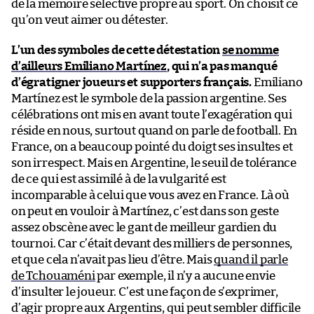
de la mémoire sélective propre au sport. On choisit ce
qu’on veut aimer ou détester.
L’un des symboles de cette détestation
se nomme
d’ailleurs Emiliano Martínez
, qui n’a pas manqué
d’égratigner joueurs et supporters français.
Emiliano
Martínez est le symbole de la passion argentine. Ses
célébrations ont mis en avant toute l’exagération qui
réside en nous, surtout quand on parle de football. En
France, on a beaucoup pointé du doigt ses insultes et
son irrespect. Mais en Argentine, le seuil de tolérance
de ce qui est assimilé à de la vulgarité est
incomparable à celui que vous avez en France. Là où
on peut en vouloir à Martínez, c’est dans son geste
assez obscène avec le gant de meilleur gardien du
tournoi. Car c’était devant des milliers de personnes,
et que cela n’avait pas lieu d’être. Mais
quand il parle
de Tchouaméni
par exemple, il n’y a aucune envie
d’insulter le joueur. C’est une façon de s’exprimer,
d’agir propre aux Argentins, qui peut sembler difficile