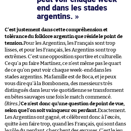
end dans les stades
argentins.
C’est justement dans cette compréhension et
tolérance du folklore argentin que réside le point de
tension.
Pour les Argentins, les Français sont trop
lisses, et pour les Français, les Argentins sont trop
extrêmes. C’est une opposition sportive et culturelle.
Ce qu’a pu faire Martínez, ce n’est même pas le quart
de ce qu’on peut voir chaque week-end dans les
stades argentins. Ma famille est de Boca, et je peux
vous dire qu’à la Bombonera, des messieurs très
distingués dans leur vie quotidienne se transforment
en bêtes sauvages une fois le match commencé.
(Rires.)
Ce n’est donc qu’une question de point de vue,
selon que l’on soit vainqueur ou perdant.
Exactement.
Les Argentins ont gagné, et célèbrent donc à l’excès,
quitte à en faire trop, quand les Français, qui sont dans
le rôle du perdant, cherchent des excuses. C’est le jeu,