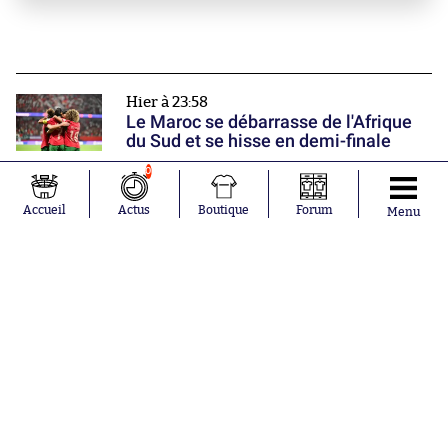
Hier à 23:58
Le Maroc se débarrasse de l'Afrique
du Sud et se hisse en demi-finale
0
Hier à 23:40
Accueil
Actus
Boutique
Forum
Menu
Thomas Meunier charge Olivier
Létang à propos de sa non-
prolongation
Hier à 23:13
Rennes, Brest, Nice, Le Havre... Les
équipes françaises poursuivent leur
préparation
Nos partenaires