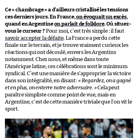
Ce « chambrage » a d’ailleurs cristallisé les tensions
ces derniers jours. En France,
on évoquait un excès
,
quand en Argentine
on parlait de folklore
. Où situez-
vous le curseur ?
Pour moi, c’est très simple : il faut
savoir accepter la défaite
. La France a perdu cette
finale sur le terrain, et je trouve vraiment curieux les
réactions qui ont découlé, envers les Argentins
notamment. Chez nous, et même dans toute
l’Amérique latine, ces célébrations sont le minimum
syndical. C’est une manière de s’approprier la victoire
dans son intégralité, en disant :
« Regardez, on a gagné
et en plus, on enterre notre adversaire. »
Cela peut
paraître simpliste comme point de vue, mais en
Argentine, c’est de cette manière triviale que l’on vit le
sport.