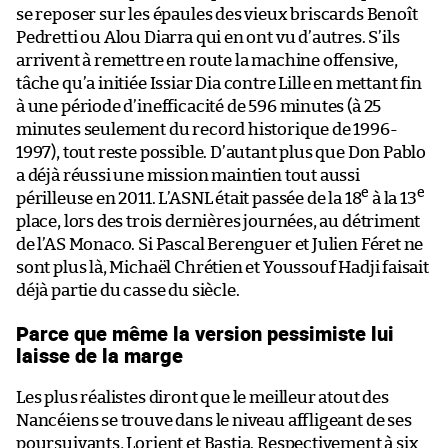
se reposer sur les épaules des vieux briscards Benoît
Pedretti ou Alou Diarra qui en ont vu d’autres. S’ils
arrivent à remettre en route la machine offensive,
tâche qu’a initiée Issiar Dia contre Lille en mettant fin
à une période d’inefficacité de 596 minutes (à 25
minutes seulement du record historique de 1996-
1997), tout reste possible. D’autant plus que Don Pablo
a déjà réussi une mission maintien tout aussi
e
e
périlleuse en 2011. L’ASNL était passée de la 18
à la 13
place, lors des trois dernières journées, au détriment
de l’AS Monaco. Si Pascal Berenguer et Julien Féret ne
sont plus là, Michaël Chrétien et Youssouf Hadji faisait
déjà partie du casse du siècle.
Parce que même la version pessimiste lui
laisse de la marge
Les plus réalistes diront que le meilleur atout des
Nancéiens se trouve dans le niveau affligeant de ses
poursuivants, Lorient et Bastia. Respectivement à six