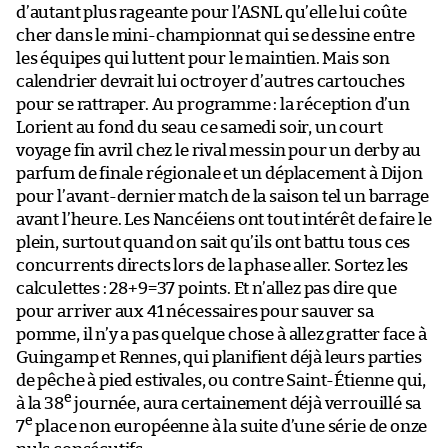
d’autant plus rageante pour l’ASNL qu’elle lui coûte
cher dans le mini-championnat qui se dessine entre
les équipes qui luttent pour le maintien. Mais son
calendrier devrait lui octroyer d’autres cartouches
pour se rattraper. Au programme : la réception d’un
Lorient au fond du seau ce samedi soir, un court
voyage fin avril chez le rival messin pour un derby au
parfum de finale régionale et un déplacement à Dijon
pour l’avant-dernier match de la saison tel un barrage
avant l’heure. Les Nancéiens ont tout intérêt de faire le
plein, surtout quand on sait qu’ils ont battu tous ces
concurrents directs lors de la phase aller. Sortez les
calculettes : 28+9=37 points. Et n’allez pas dire que
pour arriver aux 41 nécessaires pour sauver sa
pomme, il n’y a pas quelque chose à allez gratter face à
Guingamp et Rennes, qui planifient déjà leurs parties
de pêche à pied estivales, ou contre Saint-Étienne qui,
e
à la 38
journée, aura certainement déjà verrouillé sa
e
7
place non européenne à la suite d’une série de onze