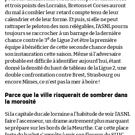
et trois points des Lorrains, Bretons et Corses auront
du mal à combler leur retard compte tenu de leur
calendrier et de leur forme. Et puis, si elle ne peut
rattraper le peloton des non relégables, l’ASNL pourra
toujours se raccrocher à un barrage de la dernière
e
chance contre le 3
de Ligue 2 et être la première
équipe à bénéficier de cette seconde chance depuis
son instauration cette saison. Même si l’adversaire
probable est difficile à identifier aujourd’hui, étant
donné la densité du haut de tableau de la Ligue 2, une
double confrontation contre Brest, Strasbourg ou
encore Nîmes, ce n’est pas la mer à boire !
Parce que la ville risquerait de sombrer dans
la morosité
Si la capitale ducale lorraine a l’habitude de voir l’ASNL
faire l’ascenseur, un drame autrement plus marquant
se prépare sur les bords de la Meurthe. Car cette place
forte du basket s’apprête à voir son fleuron du SLUC