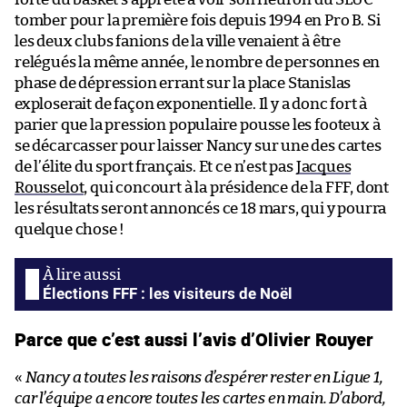
tomber pour la première fois depuis 1994 en Pro B. Si
les deux clubs fanions de la ville venaient à être
relégués la même année, le nombre de personnes en
phase de dépression errant sur la place Stanislas
exploserait de façon exponentielle. Il y a donc fort à
parier que la pression populaire pousse les footeux à
se décarcasser pour laisser Nancy sur une des cartes
de l’élite du sport français. Et ce n’est pas
Jacques
Rousselot
, qui concourt à la présidence de la FFF, dont
les résultats seront annoncés ce 18 mars, qui y pourra
quelque chose !
Élections FFF : les visiteurs de Noël
Parce que c’est aussi l’avis d’Olivier Rouyer
«
Nancy a toutes les raisons d’espérer rester en Ligue 1,
car l’équipe a encore toutes les cartes en main. D’abord,