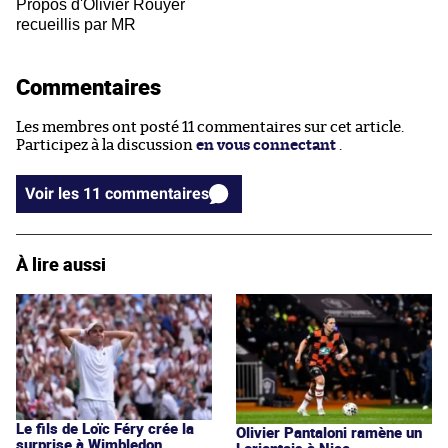
Propos d'Olivier Rouyer
recueillis par MR
Commentaires
Les membres ont posté 11 commentaires sur cet article.
Participez à la discussion
en vous connectant
.
Voir les 11 commentaires
À lire aussi
Le fils de Loïc Féry crée la
Olivier Pantaloni ramène un
surprise à Wimbledon
Lorientais à Nice