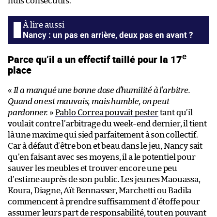
nuls consécutifs.
Nancy : un pas en arrière, deux pas en avant ?
e
Parce qu’il a un effectif taillé pour la 17
place
«
Il a manqué une bonne dose d’humilité à l’arbitre.
Quand on est mauvais, mais humble, on peut
pardonner.
»
Pablo Correa pouvait pester
tant qu’il
voulait contre l’arbitrage du week-end dernier, il tient
là une maxime qui sied parfaitement à son collectif.
Car à défaut d’être bon et beau dans le jeu, Nancy sait
qu’en faisant avec ses moyens, il a le potentiel pour
sauver les meubles et trouver encore une peu
d’estime auprès de son public. Les jeunes Maouassa,
Koura, Diagne, Aït Bennasser, Marchetti ou Badila
commencent à prendre suffisamment d’étoffe pour
assumer leurs part de responsabilité, tout en pouvant