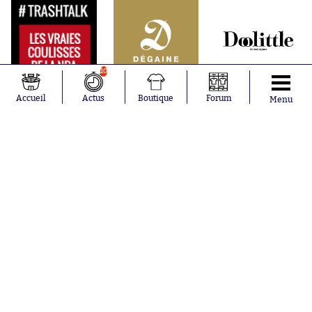
10
Accueil
Actus
Boutique
Forum
Menu
Abonnements
Contacts
La boutique SO PRESS
Mentions légales
Conditions générales d'utilisation
Publicité
Consentement RGPD
Recrutement
Joueurs en
Équipes en
tendance
tendance
Mohamed
Chelsea
Salah
Paris Saint-