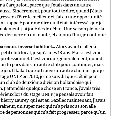
er à Carquefou, parce que j’étais dans un autre
ussi. Sincèrement, pour tout te dire, quand j’étais
esser, d’être le meilleur et j’ai eu une opportunité
a appelé pour me dire qu’il était intéressé, que je
finalement, j’ai joué dès le début. Une saison pleine la
ée dernière où on monte, et aujourd’hui, je continue
e parcours inverse habituel…
Alors avant d’aller à
etit club local, jusqu’à mes 13 ans. Mais c’est vrai
b professionnel. C’est vrai que généralement, quand
s, ou tu pars dans un autre club pour continuer, mais
 jeu. Il fallait que je trouve un autre chemin, que je
stage UNFP en 2010, je me suis dit que c’était peut-
vais un club de deuxième division hollandaise qui
n. J’attendais quelque chose en France, j’avais très
sérieux lors du stage UNFP, je pensais avoir fait
hierry Laurey, qui est au Gazélec maintenant, j’avais
raîneur, un super mec qui m’a pris sous son aile
re de personnes qui m’a fait progresser, parce qu’un