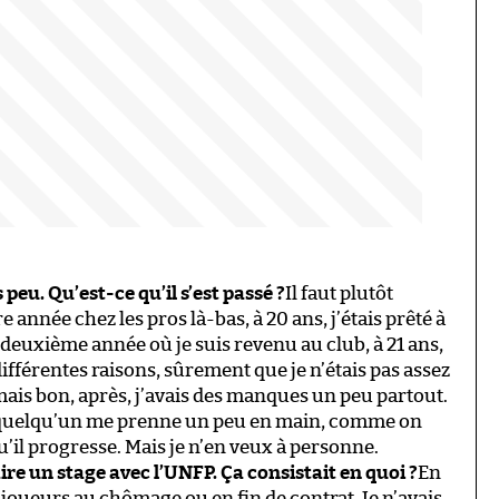
eu. Qu’est-ce qu’il s’est passé ?
Il faut plutôt
née chez les pros là-bas, à 20 ans, j’étais prêté à
 deuxième année où je suis revenu au club, à 21 ans,
différentes raisons, sûrement que je n’étais pas assez
ais bon, après, j’avais des manques un peu partout.
 quelqu’un me prenne un peu en main, comme on
il progresse. Mais je n’en veux à personne.
aire un stage avec l’UNFP. Ça consistait en quoi ?
En
s joueurs au chômage ou en fin de contrat. Je n’avais