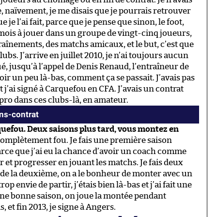
, naïvement, je me disais que je pourrais retrouver
e l’ai fait, parce que je pense que sinon, le foot,
 mois à jouer dans un groupe de vingt-cinq joueurs,
raînements, des matchs amicaux, et le but, c’est que
ubs. J’arrive en juillet 2010, je n’ai toujours aucun
ué, jusqu’à l’appel de Denis Renaud, l’entraîneur de
r un peu là-bas, comment ça se passait. J’avais pas
et j’ai signé à Carquefou en CFA. J’avais un contrat
 pro dans ces clubs-là, en amateur.
ans-contrat
quefou. Deux saisons plus tard, vous montez en
 complètement fou. Je fais une première saison
arce que j’ai eu la chance d’avoir un coach comme
 et progresser en jouant les matchs. Je fais deux
rs de la deuxième, on a le bonheur de monter avec un
op envie de partir, j’étais bien là-bas et j’ai fait une
une bonne saison, on joue la montée pendant
s, et fin 2013, je signe à Angers.