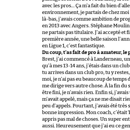
avec les pros… Ça m’a fait du bien d’all
environnement, je partais de chez moi a
là-bas, j’avais comme ambition de progr
en 2013 avec Angers. Stéphane Moulin m’
ne partais pas titulaire. J’ai accepté et 
première année, une belle saison l’ann
en Ligue 1, c’est fantastique.
Du coup, t’as fait de pro à amateur, l
Brest, j’ai commencé à Landerneau, un p
qu’à mes 13-14 ans, j’étais dans un clu
tu arrives dans un club pro, tu y reste
moi, je n’ai pas eu beaucoup de temps de
me dirige vers autre chose. À la fin du 
être fini, je n’avais rien. Enfin si, j’a
m’avait appelé, mais ça ne me disait rie
peu d’appels. Pourtant, j’avais été très 
bonne impression. Mon coach, c’était T
appris pas mal de choses. Un super ent
aussi. Heureusement que j’ai eu ce gen