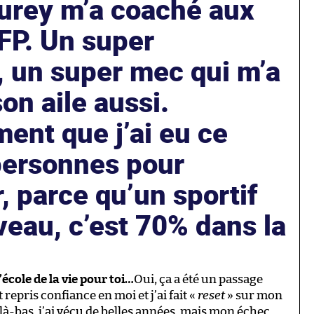
aurey m’a coaché aux
FP. Un super
, un super mec qui m’a
son aile aussi.
ent que j’ai eu ce
personnes pour
, parce qu’un sportif
veau, c’est 70% dans la
’école de la vie pour toi…
Oui, ça a été un passage
epris confiance en moi et j’ai fait «
reset
» sur mon
té là-bas, j’ai vécu de belles années, mais mon échec