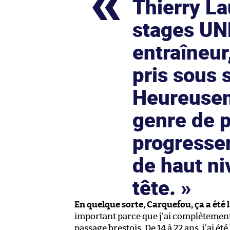
Thierry L
stages UN
entraîneur
pris sous 
Heureusem
genre de 
progresser
de haut ni
tête.
En quelque sorte, Carquefou, ça a été l
important parce que j’ai complètement r
passage brestois. De 14 à 22 ans, j’ai é