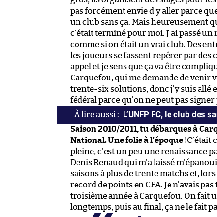
pas forcément envie d’y aller parce que
un club sans ça. Mais heureusement que j
c’était terminé pour moi. J’ai passé un
comme si on était un vrai club. Des ent
les joueurs se fassent repérer par des cl
appel et je sens que ça va être compliq
Carquefou, qui me demande de venir voi
trente-six solutions, donc j’y suis allé 
fédéral parce qu’on ne peut pas signer
L’UNFP FC, le club des s
Saison 2010/2011, tu débarques à Car
National. Une folie à l’époque !
C’était
pleine, c’est un peu une renaissance p
Denis Renaud qui m’a laissé m’épanouir
saisons à plus de trente matchs et, lo
record de points en CFA. Je n’avais pas tr
troisième année à Carquefou. On fait 
longtemps, puis au final, ça ne le fait pa