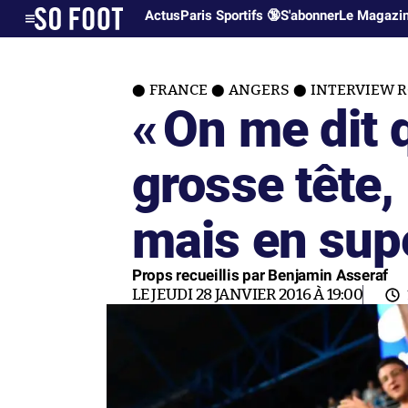
Actus
Paris Sportifs 🔞
S'abonner
Le Magazi
FRANCE
ANGERS
INTERVIEW 
«
On me dit q
grosse tête,
mais en sup
Props recueillis par Benjamin Asseraf
LE JEUDI 28 JANVIER 2016 À 19:00