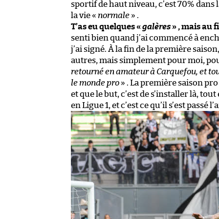
sportif de haut niveau, c’est 70% dans l
la vie «
normale
» .
T’as eu quelques «
galères
» , mais au fi
senti bien quand j’ai commencé à ench
j’ai signé. À la fin de la première saiso
autres, mais simplement pour moi, pou
retourné en amateur à Carquefou, et tout
le monde pro
» . La première saison pro
et que le but, c’est de s’installer là, 
en Ligue 1, et c’est ce qu’il s’est passé l