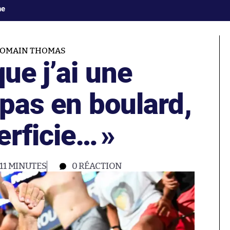
ne
ROMAIN THOMAS
ue j’ai une
 pas en boulard,
erficie…
»
11 MINUTES
0
RÉACTION