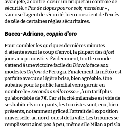
avoir jeté, à contre-cœur, un briquet au contrôle de
sécurité. «
Pas de clopes pour ce soir, monsieur
» ,
s’amuse l’agent de sécurité, bien conscient de l’excès
de zèle de certaines règles sécuritaires.
Bacca-Adriano,
coppia d’oro
Pour combler les quelques dernières minutes
d’attente avant le coup d’envoi, la plupart des
tifosi
joue aux pronostics. Évidemment, tout le monde
s’attend à une victoire facile du
Diavolo
face aux
modestes
Grifoni
de Perugia. Finalement, la météo est
parfaite avec une légère brise, bien agréable. Une
aubaine pour le public familial venu garnir en
nombre le «
secondo anello rosso
» , à un tarif plus
qu’abordable de 7€. Car si la cité milanaise est vide de
ses habituels occupants, les touristes sont, eux, bien
présents, notamment grâce à l’attrait de l’exposition
universelle, au nord-ouest de la ville. Les tribunes se
remplissent ainsi peu à peu, même si le Milan a pris la