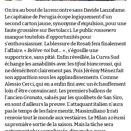
On ira au bout de la rencontre sans Davide Lanzafame.
Le capitaine de Perugia écope logiquement d’un
second carton jaune, synonyme d’expulsion, pour une
faute grossière sur Bertolacci. Le public
rossonero
manque toutefois d’opportunités pour
s’enthousiasmer. La blessure de Rosati fera finalement
l’affaire. «
Relève-toi bat…
» , s’égosille une
supportrice, sans pitié. Enfin réveillée, la Curva Sud
échange les amabilités avec les
tifosi biancorossi
, qui
ne déméritent clairement pas. Puis Jérémy Ménez fait
son apparition sous les applaudissements. Comme
Alessio Cerci, qui en a enfin fini avec un échauffement
loin d’être convaincant. Les premiers ballons de
l’ancien
Granata
, salués par les quolibets de San Siro,
en sont d’ailleurs la preuve. L’attaquant italien n’aura
pas le temps de les faire mentir, Massimiliano Irrati
renvoie tout le monde aux vestiaires. Le Milan a réussi
sa première sortie de la saison. Mais la tâche sera