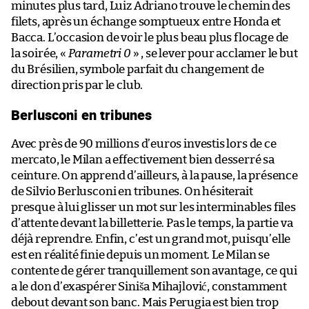
minutes plus tard, Luiz Adriano trouve le chemin des
filets, après un échange somptueux entre Honda et
Bacca. L’occasion de voir le plus beau plus flocage de
la soirée, «
Parametri 0
» , se lever pour acclamer le but
du Brésilien, symbole parfait du changement de
direction pris par le club.
Berlusconi en tribunes
Avec près de 90 millions d’euros investis lors de ce
mercato, le Milan a effectivement bien desserré sa
ceinture. On apprend d’ailleurs, à la pause, la présence
de Silvio Berlusconi en tribunes. On hésiterait
presque à lui glisser un mot sur les interminables files
d’attente devant la billetterie. Pas le temps, la partie va
déjà reprendre. Enfin, c’est un grand mot, puisqu’elle
est en réalité finie depuis un moment. Le Milan se
contente de gérer tranquillement son avantage, ce qui
a le don d’exaspérer Siniša Mihajlović, constamment
debout devant son banc. Mais Perugia est bien trop