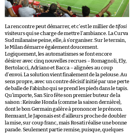
La rencontre peut démarrer, et c’est le millier de
tifosi
visiteurs qui se charge de mettre l’ambiance. La Curva
Sud milanaise peine, elle, à s’organiser. Sur le terrain,
le Milan démarre également doucement.
Logiquement, les automatismes se font encore
désirer avec cinq nouvelles recrues – Romagnoli, Ely,
Bertolacci, Adriano et Bacca – alignées au coup
d’envoi. La solution vient finalement de la pelouse. Au
sens propre, avec un contre décisif initié par une perte
de balle de Fabinho qui se prend les pieds dans le tapis.
Qu’importe, San Siro fête son premier buteur de la
saison : Keisuke Honda (comme la saison dernière),
dont le bon Germain galère à prononcer le prénom.
Remuant, le Japonais est d’ailleurs proche de doubler
la mise, sur coup franc, mais Rosati réalise une bonne
parade. Seulement partie remise, puisque, quelques