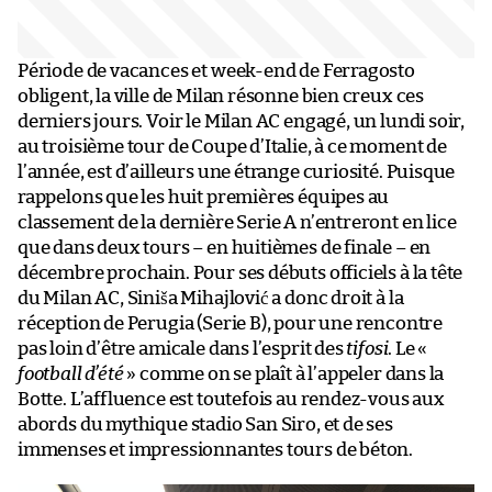
Période de vacances et week-end de Ferragosto
obligent, la ville de Milan résonne bien creux ces
derniers jours. Voir le Milan AC engagé, un lundi soir,
au troisième tour de Coupe d’Italie, à ce moment de
l’année, est d’ailleurs une étrange curiosité. Puisque
rappelons que les huit premières équipes au
classement de la dernière Serie A n’entreront en lice
que dans deux tours – en huitièmes de finale – en
décembre prochain. Pour ses débuts officiels à la tête
du Milan AC, Siniša Mihajlović a donc droit à la
réception de Perugia (Serie B), pour une rencontre
pas loin d’être amicale dans l’esprit des
tifosi
. Le «
football d’été
» comme on se plaît à l’appeler dans la
Botte. L’affluence est toutefois au rendez-vous aux
abords du mythique stadio San Siro, et de ses
immenses et impressionnantes tours de béton.