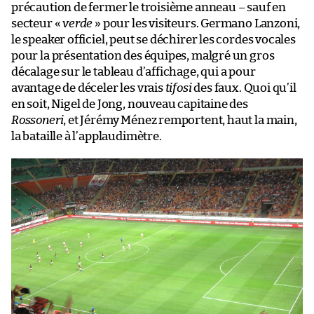
précaution de fermer le troisième anneau – sauf en
secteur «
verde
» pour les visiteurs. Germano Lanzoni,
le speaker officiel, peut se déchirer les cordes vocales
pour la présentation des équipes, malgré un gros
décalage sur le tableau d’affichage, qui a pour
avantage de déceler les vrais
tifosi
des faux. Quoi qu’il
en soit, Nigel de Jong, nouveau capitaine des
Rossoneri
, et Jérémy Ménez remportent, haut la main,
la bataille à l’applaudimètre.