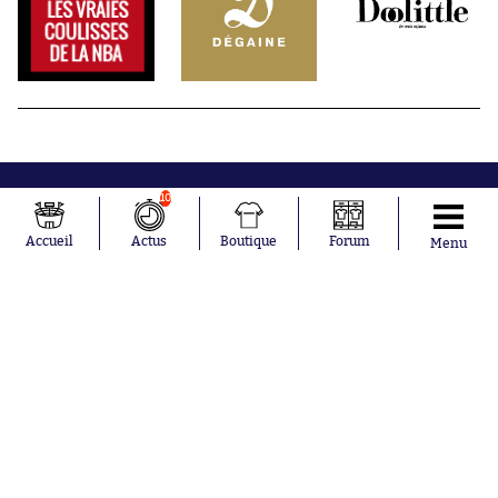
10
Accueil
Actus
Boutique
Forum
Menu
Abonnements
Contacts
La boutique SO PRESS
Mentions légales
Conditions générales d'utilisation
Publicité
Consentement RGPD
Recrutement
Joueurs en
Équipes en
tendance
tendance
Mohamed
Chelsea
Salah
Paris Saint-
Mykhailo
Germain
Mudryk
Bordeaux
Neymar
Olympique