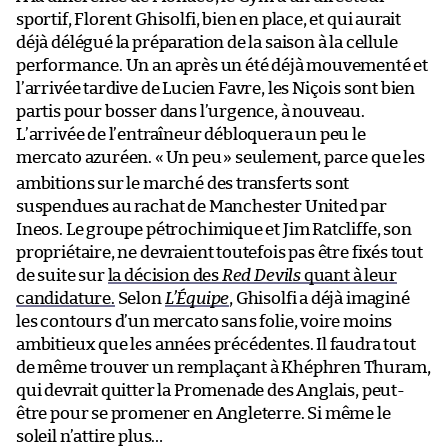
sportif, Florent Ghisolfi, bien en place, et qui aurait
déjà délégué la préparation de la saison à la cellule
performance. Un an après un été déjà mouvementé et
l’arrivée tardive de Lucien Favre, les Niçois sont bien
partis pour bosser dans l’urgence, à nouveau.
L’arrivée de l’entraîneur débloquera un peu le
mercato azuréen. «
Un peu
» seulement, parce que les
ambitions sur le marché des transferts sont
suspendues au rachat de Manchester United par
Ineos. Le groupe pétrochimique et Jim Ratcliffe, son
propriétaire, ne devraient toutefois pas être fixés tout
de suite sur
la décision des
Red Devils
quant à leur
candidature.
Selon
L’Équipe
, Ghisolfi a déjà imaginé
les contours d’un mercato sans folie, voire moins
ambitieux que les années précédentes. Il faudra tout
de même trouver un remplaçant à Khéphren Thuram,
qui devrait quitter la Promenade des Anglais, peut-
être pour se promener en Angleterre. Si même le
soleil n’attire plus…