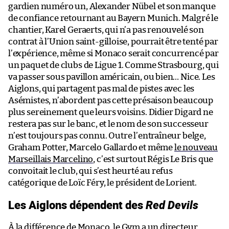
gardien numéro un, Alexander Nübel et son manque
de confiance retournant au Bayern Munich. Malgré le
chantier, Karel Geraerts, qui n’a pas renouvelé son
contrat à l’Union saint-gilloise, pourrait être tenté par
l’expérience, même si Monaco serait concurrencé par
un paquet de clubs de Ligue 1. Comme Strasbourg, qui
va passer sous pavillon américain, ou bien… Nice. Les
Aiglons, qui partagent pas mal de pistes avec les
Asémistes, n’abordent pas cette présaison beaucoup
plus sereinement que leurs voisins. Didier Digard ne
restera pas sur le banc, et le nom de son successeur
n’est toujours pas connu. Outre l’entraîneur belge,
Graham Potter, Marcelo Gallardo et même
le nouveau
Marseillais Marcelino
, c’est surtout Régis Le Bris que
convoitait le club, qui s’est heurté au refus
catégorique de Loïc Féry, le président de Lorient.
Les Aiglons dépendent des
Red Devils
À la différence de Monaco, le Gym a un directeur