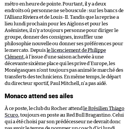
métro en heure de pointe. Pourtant, il y a deux
endroits où personne ne se bouscule : sur les bancs de
l’Allianz Riviera et de Louis-II. Tandis que la reprise a
lieu lundi prochain pour les Aiglons et pour les
Asémistes, il n’y a toujours personne pour diriger le
groupe, donner des consignes, insuffler une
philosophie nouvelle ou donner ses préférences pour
le mercato. Depuis
le licenciement de Philippe
Clément
, à l’issue d’une saison achevée à une
décevante sixième place qui les prive d’Europe, les
Monégasques n’ont toujours pas animé le marché des
transferts des techniciens. En même temps, le départ
du directeur sportif, Paul Mitchell, n’a pas aidé.
Monaco attend ses ailes
À ce poste, le club du Rocher attend
le Brésilien Thiago
Scuro
, toujours en poste au Red Bull Bragantino. Celui
qui a été choisi par son prédécesseur ne devrait donc
pas avoir le temps de nommer un coach d’ici lundi,