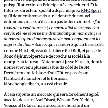
puisqu’il atterrira en Principauté ce week-end. Et le
futur ex-directeur sportif a déjà indiqué à
RMC Sport
qu’il donnerait son avis sur l’identité du nouvel
entraîneur, mais qu’il n’aura pas le dernier mot :
«
J’ai
trois ans d’expérience ici, ce serait idiot de ne pas s’en
servir. Même si on ne me demandait pas mon avis, je le
donnerais quand même au vu de mon engagement ici
auprès du club.
»
Scuro, qui n’a œuvré qu’au Brésil, est,
comme Mitchell, issu de la filière Red Bull, et possède
donc déjà un répertoire de coachs associés à la
marque au taureau. Notamment Jesse Marsch, dont le
nom est revenu plusieurs fois du côté de l’ASM.
Dernièrement, le blase d’Adi Hütter, passé par
l’Eintracht Francfort et le Borussia
Mönchengladbach, a aussi circulé.
À cela s’ajoute un mercato qui sera forcément agité,
avec les dossiers Axel Disasi, Wissam Ben Yedder,
Youssouf Fofana, mais aussi la recherche d’un