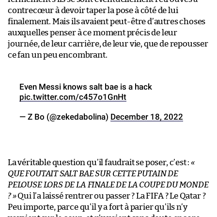
contrecœur à devoir taper la pose à côté de lui
finalement. Mais ils avaient peut-être d’autres choses
auxquelles penser à ce moment précis de leur
journée, de leur carrière, de leur vie, que de repousser
ce fan un peu encombrant.
Even Messi knows salt bae is a hack
pic.twitter.com/c457o1GnHt
— Z Bo (@zekedabolina)
December 18, 2022
La véritable question qu’il faudrait se poser, c’est :
«
QUE FOUTAIT SALT BAE SUR CETTE PUTAIN DE
PELOUSE LORS DE LA FINALE DE LA COUPE DU MONDE
? »
Qui l’a laissé rentrer ou passer ? La FIFA ? Le Qatar ?
Peu importe, parce qu’il y a fort à parier qu’ils n’y