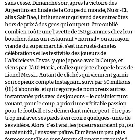
sans cesse. Dimanche soir, après la victoire des
Argentins en finale de la Coupe du monde, Nusr-Et,
alias Salt Bae, l’influenceur qui vend des entrecôtes
hors de prix à des gens qui ont peut-être oublié
combien coûte une bavette de 150 grammes chez leur
boucher, dans un restaurant « normal » ou au rayon
viande du supermarché, s’est incrusté dans les
célébrations et les festivités des joueurs de
l’
Albiceleste
. Et vas-y que je pose avec la Coupe, et
viens par-là Di María, et allez que je te chope le bras de
Lionel Messi… Autant de clichés qui viennent garnir
son copieux compte Instagram, suivi par 50 millions
(!!!) d’abonnés, et qui regorge de nombreux autres
instantanés pris avec des joueurs – le cuisinier turc
vouant, pour le coup, a priori une véritable passion
pour le football et se démerdant même peut-être pas
trop mal avec ses pieds à en croire quelques-unes de
ses vidéos. Alors, c’est vrai, les joueurs auraient pu, ou
auraient dû, l’envoyer paître. Et même un peu plus
fermement s’ils se sont éventuellement retrouvés à