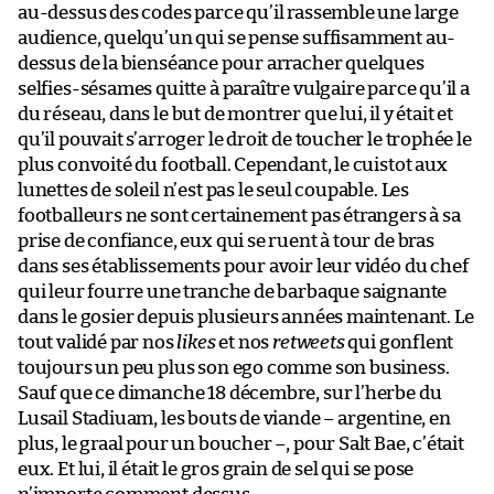
au-dessus des codes parce qu’il rassemble une large
audience, quelqu’un qui se pense suffisamment au-
dessus de la bienséance pour arracher quelques
selfies-sésames quitte à paraître vulgaire parce qu’il a
du réseau, dans le but de montrer que lui, il y était et
qu’il pouvait s’arroger le droit de toucher le trophée le
plus convoité du football. Cependant, le cuistot aux
lunettes de soleil n’est pas le seul coupable. Les
footballeurs ne sont certainement pas étrangers à sa
prise de confiance, eux qui se ruent à tour de bras
dans ses établissements pour avoir leur vidéo du chef
qui leur fourre une tranche de barbaque saignante
dans le gosier depuis plusieurs années maintenant. Le
tout validé par nos
likes
et nos
retweets
qui gonflent
toujours un peu plus son ego comme son business.
Sauf que ce dimanche 18 décembre, sur l’herbe du
Lusail Stadiuam, les bouts de viande – argentine, en
plus, le graal pour un boucher –, pour Salt Bae, c’était
eux. Et lui, il était le gros grain de sel qui se pose