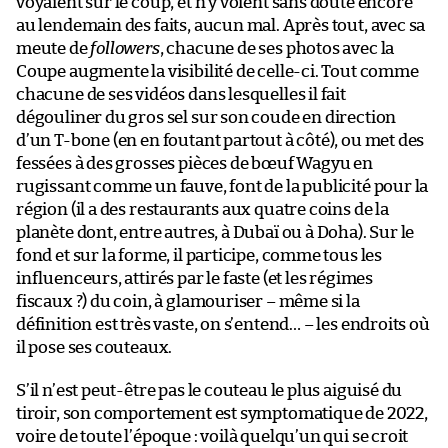
voyaient sur le coup, et n’y voient sans doute encore
au lendemain des faits, aucun mal. Après tout, avec sa
meute de
followers
, chacune de ses photos avec la
Coupe augmente la visibilité de celle-ci. Tout comme
chacune de ses vidéos dans lesquelles il fait
dégouliner du gros sel sur son coude en direction
d’un T-bone (en en foutant partout à côté), ou met des
fessées à des grosses pièces de bœuf Wagyu en
rugissant comme un fauve, font de la publicité pour la
région (il a des restaurants aux quatre coins de la
planète dont, entre autres, à Dubaï ou à Doha). Sur le
fond et sur la forme, il participe, comme tous les
influenceurs, attirés par le faste (et les régimes
fiscaux ?) du coin, à glamouriser – même si la
définition est très vaste, on s’entend… – les endroits où
il pose ses couteaux.
S’il n’est peut-être pas le couteau le plus aiguisé du
tiroir, son comportement est symptomatique de 2022,
voire de toute l’époque : voilà quelqu’un qui se croit