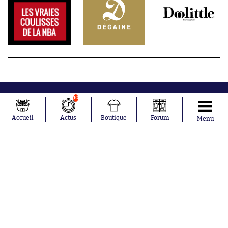
10
Accueil
Actus
Boutique
Forum
Menu
Abonnements
Contacts
La boutique SO PRESS
Mentions légales
Conditions générales d'utilisation
Publicité
Consentement RGPD
Recrutement
Joueurs en
Équipes en
tendance
tendance
Mohamed
Chelsea
Salah
Paris Saint-
Mykhailo
Germain
Mudryk
Bordeaux