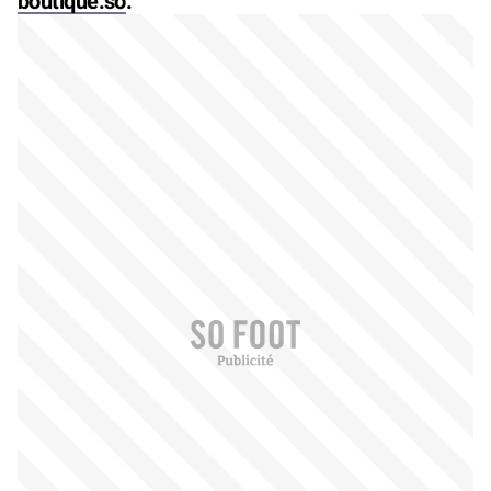
boutique.so
.