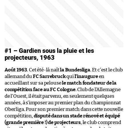
#1 – Gardien sous la pluie et les
projecteurs, 1963
Août 1963
. Cet été-là naît
la Bundesliga
. Et c’est le club
allemand du
FC Sarrebruck
qui
l’inaugure
en
accueillant sur sa pelouse
le match fondateur de la
compétition face au
FC Cologne
. Club de l’Allemagne
de l’Ouest, il était parvenu, en seulement quelques
années, à s’imposer au premier plan du championnat
Oberliga. Pour son premier match dans cette nouvelle
compétition,
disputé dans un stade rénové et équipé
(grande première !) de projecteurs
, le club comprend