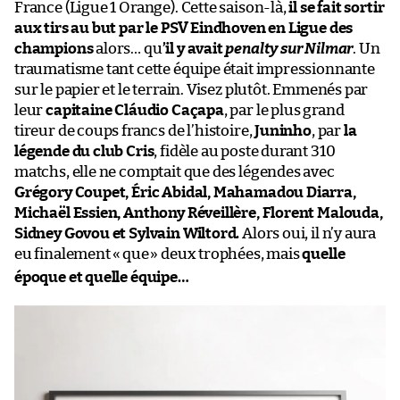
France (Ligue 1 Orange). Cette saison-là,
il se fait sortir
aux tirs au but par le PSV Eindhoven en Ligue des
champions
alors… qu
’il y avait
penalty sur Nilmar
. Un
traumatisme tant cette équipe était impressionnante
sur le papier et le terrain. Visez plutôt. Emmenés par
leur
capitaine Cláudio Caçapa
, par le plus grand
tireur de coups francs de l’histoire,
Juninho
, par
la
légende du club Cris
, fidèle au poste durant 310
matchs, elle ne comptait que des légendes avec
Grégory Coupet, Éric Abidal, Mahamadou Diarra,
Michaël Essien, Anthony Réveillère, Florent Malouda,
Sidney Govou et Sylvain Wiltord.
Alors oui, il n’y aura
eu finalement «
que
» deux trophées, mais
quelle
époque et quelle équipe…