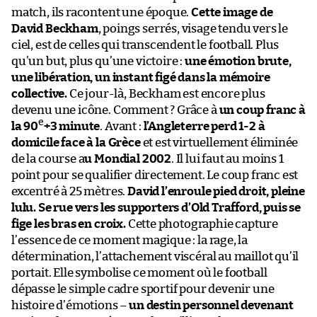
match, ils racontent une époque.
Cette image de
David Beckham
, poings serrés, visage tendu vers le
ciel, est de celles qui transcendent le football. Plus
qu’un but, plus qu’une victoire :
une émotion brute,
une libération, un instant figé dans la mémoire
collective.
Ce jour-là, Beckham est encore plus
devenu une icône. Comment ? Grâce à
un coup franc à
e
la 90
+3 minute
. Avant :
l’Angleterre perd 1-2 à
domicile face à la Grèce
et est virtuellement éliminée
de la course a
u Mondial 2002
. Il lui faut au moins 1
point pour se qualifier directement. Le coup franc est
excentré à 25 mètres.
David l’enroule pied droit, pleine
lulu.
Se rue vers les supporters d’Old Trafford, puis se
fige les bras en croix.
Cette photographie capture
l’essence de ce moment magique : la rage, la
détermination, l’attachement viscéral au maillot qu’il
portait. Elle symbolise ce moment où le football
dépasse le simple cadre sportif pour devenir une
histoire d’émotions –
un destin personnel devenant