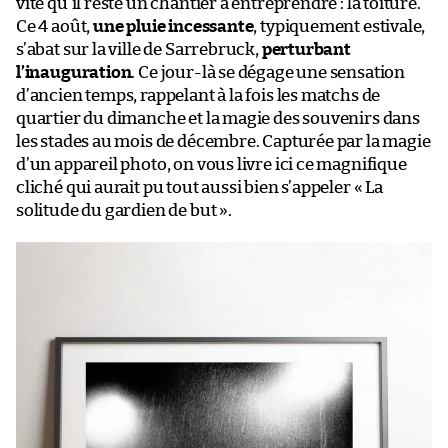
vite qu’il reste un chantier à entreprendre : la toiture.
Ce 4 août,
une pluie incessante
, typiquement estivale,
s’abat sur la ville de Sarrebruck,
perturbant
l’inauguration
. Ce jour-là se dégage une sensation
d’ancien temps, rappelant à la fois les matchs de
quartier du dimanche et la magie des souvenirs dans
les stades au mois de décembre. Capturée par la magie
d’un appareil photo, on vous livre ici ce magnifique
cliché qui aurait pu tout aussi bien s’appeler « La
solitude du gardien de but ».