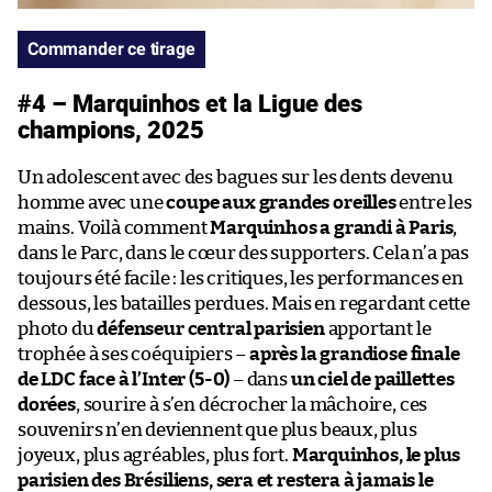
Commander ce tirage
#4 – Marquinhos et la Ligue des
champions, 2025
Un adolescent avec des bagues sur les dents devenu
homme avec une
coupe aux grandes oreilles
entre les
mains. Voilà comment
Marquinhos a grandi à Paris
,
dans le Parc, dans le cœur des supporters. Cela n’a pas
toujours été facile : les critiques, les performances en
dessous, les batailles perdues. Mais en regardant cette
photo du
défenseur central parisien
apportant le
trophée à ses coéquipiers –
après la grandiose finale
de LDC face à l’Inter (5-0)
– dans
un ciel de paillettes
dorées
, sourire à s’en décrocher la mâchoire, ces
souvenirs n’en deviennent que plus beaux, plus
joyeux, plus agréables, plus fort.
Marquinhos, le plus
parisien des Brésiliens, sera et restera à jamais le