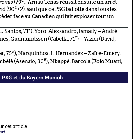
e
tremis
(79
). Arnau Tenas réussit ensuite un arrêt
e
id (90
+2), sauf que ce PSG ballotté dans tous les
céder face au Canadien qui fait exploser tout un
e
T. Santos, 71
), Yoro, Alexsandro, Ismaily – André
e
omes, Gudmundsson (Cabella, 71
) – Yazici (David,
e
r, 75
), Marquinhos, L. Hernandez – Zaïre-Emery,
e
embélé (Asensio, 80
), Mbappé, Barcola (Kolo Muani,
du PSG et du Bayern Munich
 cet article.
ant
.