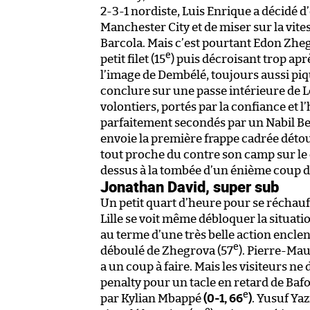
2-3-1 nordiste, Luis Enrique a décidé 
Manchester City et de miser sur la vi
Barcola. Mais c’est pourtant Edon Zhegr
e
petit filet (15
) puis décroisant trop apr
l’image de Dembélé, toujours aussi p
conclure sur une passe intérieure de L
volontiers, portés par la confiance et l
parfaitement secondés par un Nabil Ben
envoie la première frappe cadrée déto
tout proche du contre son camp sur le 
dessus à la tombée d’un énième coup de
Jonathan David, super sub
Un petit quart d’heure pour se réchauf
Lille se voit même débloquer la situat
au terme d’une très belle action encle
e
déboulé de Zhegrova (57
). Pierre-Mau
a un coup à faire. Mais les visiteurs ne 
penalty pour un tacle en retard de Baf
e
par Kylian Mbappé
(0-1, 66
)
. Yusuf Yaz