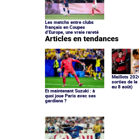
Les matchs entre clubs
français en Coupes
d’Europe, une vraie rareté
Articles en tendances
Maillots 202
sorties de la
au 8 août)
Et maintenant Suzuki : à
quoi joue Paris avec ses
gardiens ?