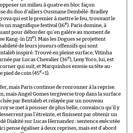
d’opposer un milieu à quatre en bloc façon
tesse du duo d’ailiers Ousmane Dembélé-Bradley
ova qui est le premier à mettre le feu, trouvant le
e
ès un magnifique festival (16
). Paris domine, à
iquant pour déborder qu’en galère au moment de
e
ee Kang-in (21
). Mais les Dogues se projettent
’habileté de leurs joueurs offensifs qui sont
taleb inspiré. Trouvé en pleine surface, Vitinha
e
urnée par Lucas Chevalier (36
), Leny Yoro, lui, est
corner qui suit, et Marquinhos envoie sa tête au-
e
 pied de coin (45
+1).
fer, mais Paris continue de ronronner à la reprise.
ion, mais Angel Gomes tergiverse trop dans la surface
nchée par Bentaleb et relayée par un nouveau
roy se met à pousser de plus belle, convaincu qu’il y
desserrent pas l’étreinte, et finissent par obtenir un
odé Diakité sur Lucas Hernandez : sentence exécutée
ici pense égaliser à deux reprises, mais est d’abord