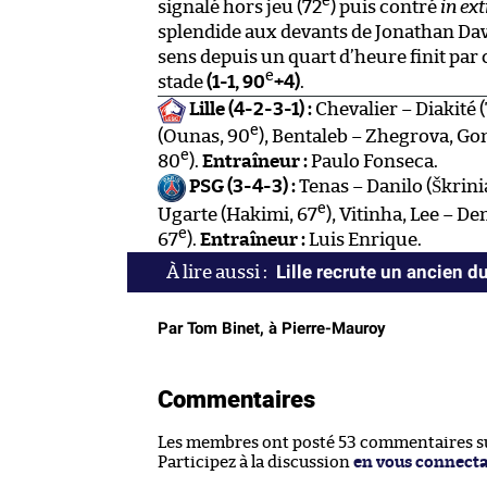
e
signalé hors jeu (72
) puis contré
in ex
splendide aux devants de Jonathan Dav
sens depuis un quart d’heure finit par 
e
stade
(1-1, 90
+4)
.
Lille (4-2-3-1) :
Chevalier – Diakité (
e
(Ounas, 90
), Bentaleb – Zhegrova, G
e
80
).
Entraîneur :
Paulo Fonseca.
PSG (3-4-3) :
Tenas – Danilo (Škrinia
e
Ugarte (Hakimi, 67
), Vitinha, Lee – D
e
67
).
Entraîneur :
Luis Enrique.
Lille recrute un ancien 
Par Tom Binet, à Pierre-Mauroy
Commentaires
Les membres ont posté 53 commentaires sur
Participez à la discussion
en vous connect