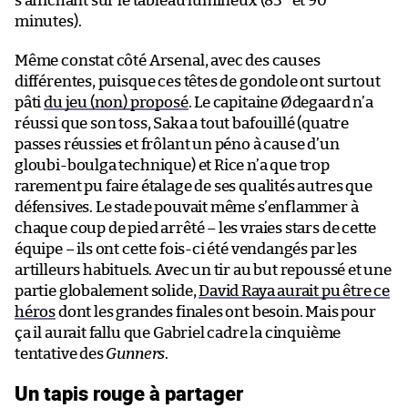
s’affichant sur le tableau lumineux (83
et 90
minutes).
Même constat côté Arsenal, avec des causes
différentes, puisque ces têtes de gondole ont surtout
pâti
du jeu (non) proposé
. Le capitaine Ødegaard n’a
réussi que son toss, Saka a tout bafouillé (quatre
passes réussies et frôlant un péno à cause d’un
gloubi-boulga technique) et Rice n’a que trop
rarement pu faire étalage de ses qualités autres que
défensives. Le stade pouvait même s’enflammer à
chaque coup de pied arrêté – les vraies stars de cette
équipe – ils ont cette fois-ci été vendangés par les
artilleurs habituels. Avec un tir au but repoussé et une
partie globalement solide,
David Raya aurait pu être ce
héros
dont les grandes finales ont besoin. Mais pour
ça il aurait fallu que Gabriel cadre la cinquième
tentative des
Gunners
.
Un tapis rouge à partager