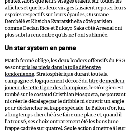
petites. Alors que leurs visages étaient sur toutes les
affiches et que les deux virages faisaient reposer leurs
espoirs respectifs sur leurs épaules, Ousmane
Dembélé et Khvicha Kvaratskhelia côté parisien
comme Declan Rice et Bukayo Saka côté Arsenal ont
plus subi la rencontre qu’ils ne l’ont sublimée.
Un star system en panne
Match fermé oblige, les deux leaders offensifs du PSG
se sont
pris les pieds dans la toile défensive
londonienne
. Stratosphérique durant toute la
campagne et logiquement décoré du
titre de meilleur
joueur de cette Ligue des champions
, le Géorgien est
tombé sur le costaud Cristhian Mosquera, ne pouvant
ni créer le décalage par le dribble ni s’ouvrir un angle
pour déclencher sa frappe spéciale. Le Ballon d’or, lui,
a longtemps cherché à se faire une place et, quand il
l’a trouvé, ses choix ont rarement été les bons (une
frappe cadrée sur quatre). Seule action à mettre à leur