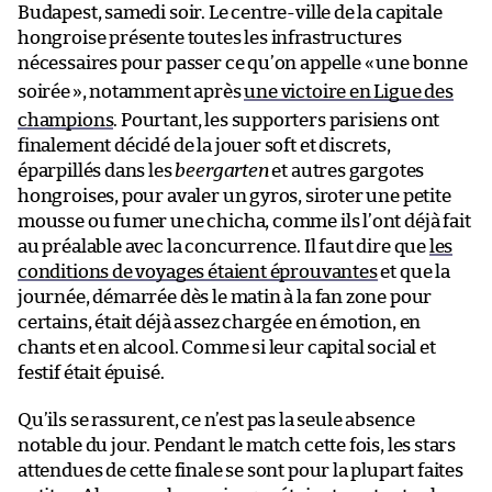
Budapest, samedi soir. Le centre-ville de la capitale
hongroise présente toutes les infrastructures
nécessaires pour passer ce qu’on appelle «
une bonne
soirée
», notamment après
une victoire en Ligue des
champions
. Pourtant, les supporters parisiens ont
finalement décidé de la jouer soft et discrets,
éparpillés dans les
beergarten
et autres gargotes
hongroises, pour avaler un gyros, siroter une petite
mousse ou fumer une chicha, comme ils l’ont déjà fait
au préalable avec la concurrence. Il faut dire que
les
conditions de voyages étaient éprouvantes
et que la
journée, démarrée dès le matin à la fan zone pour
certains, était déjà assez chargée en émotion, en
chants et en alcool. Comme si leur capital social et
festif était épuisé.
Qu’ils se rassurent, ce n’est pas la seule absence
notable du jour. Pendant le match cette fois, les stars
attendues de cette finale se sont pour la plupart faites