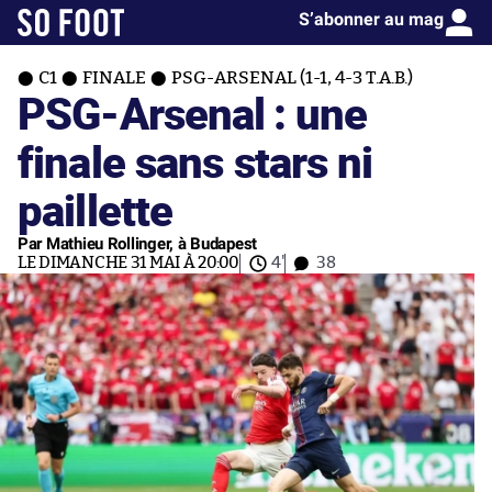
S’abonner au mag
C1
FINALE
PSG-ARSENAL (1-1, 4-3 T.A.B.)
PSG-Arsenal : une
finale sans stars ni
paillette
Par Mathieu Rollinger, à Budapest
LE DIMANCHE 31 MAI À 20:00
4'
38