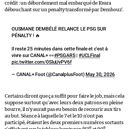
crédit : un débordement mal embarqué de Kvara
débouchant sur un penalty transformé par Dembouz’.
OUSMANE DEMBÉLÉ RELANCE LE PSG SUR
PÉNALTY ! 🔥
Il reste 25 minutes dans cette finale et c'est à
vivre sur CANAL+ 👀
#PSGARS
|
#UCLFinal
pic.twitter.com/0SluUvPV6f
— CANAL+ Foot (@CanalplusFoot)
May 30, 2026
Certains diront que ça suffit pour faire le job, mais cela
suppose surtout qu’avec leurs deux patrons en pleine
bourre, il n’y aurait pas eu besoin de recourir aux tirs
au but. Séance à laquelle le 7 et le 10 n’ont pas
participé, étaient les deux premiers numéros sortants
e
e