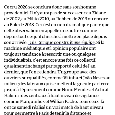
Ce cru 2026 se conclura donc sans son homme
providentiel. Il n’y aura pas de successeur au Zidane
de 2002, au Milito 2010, au Robben de 2013 ou encore
au Bale de 2018. Ce n’est en rien dramatique parce que
cette observation en appelle une autre : comme
depuis tout ce qu’il cherche à mettre en place depuis
son arrivée,
Luis Enrique construit
une équipe
. Si la
machine médiatique et l’opinion populaire ont
toujours tendance à ressortir une ou quelques
individualités, c’est encore une fois ce collectif,
quasiment inchangé par rapport à celui de l’an
dernier
, que l’on retiendra. Un groupe avec des
ouvriers surqualifiés, comme Vitinha et João Neves au
milieu ; des latéraux qui se mettent la gueule par terre
jusqu’à l’épuisement comme Nuno Mendes et Achraf
Hakimi ; des centraux à haut niveau de vigilance
comme Marquinhos et Willian Pacho. Tous ceux-là
ont ce samedi réalisé un vrai match de haut niveau
pour permettre à Paris de tenir la distance et