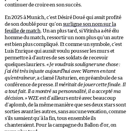
continuer de croire en son succès.
En 2025 à Munich, c’est Désiré Doué qui avait profité
de son doublé pour qu’on
surligne son nom sur la
feuille de match
. Un an plus tard, si Vitinha a été élu
homme du match, ressortir un nom plus qu’un autre
est bien plus compliqué. Et comme un symbole, c’est
Luis Enrique qui aurait voulu pousser les murs et
permettre à d’autres de ses soldats de recevoir
quelques lauriers.
« Je voudrais souligner une chose :
j’ai été très injuste aujourd’hui avec Warren en tant
qu’entraîneur
, a clamé l’Asturien, en préambule de sa
conférence de presse.
Il méritait de jouer cette finale. Il
a tout fait. Il a montré sa personnalité, il a accepté ma
décision. »
WZE est d’ailleurs entré avec beaucoup
d’aplomb, de la même manière que ses deux stars sont
sorties avant les autres, sans aucune vexation, comme
s’ils savaient qu’à la fin, tous ensemble ils
chanteraient. Pour la campagne du Ballon d’or, on