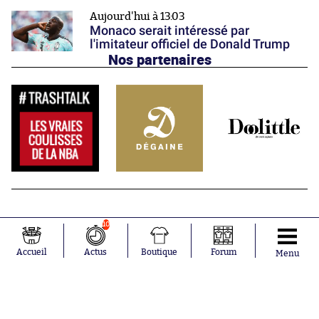
Aujourd'hui à 13:03
Monaco serait intéressé par
l'imitateur officiel de Donald Trump
Nos partenaires
10
Accueil
Actus
Boutique
Forum
Menu
Abonnements
Contacts
La boutique SO PRESS
Mentions légales
Conditions générales d'utilisation
Publicité