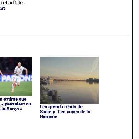
et article.
ant
.
n estime que
 « pensaient au
Les grands récits de
 le Barça »
Society: Les noyés de la
Garonne