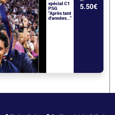
spécial C1
5.50€
PSG
"Après tant
d'années..."