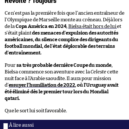
Révolté ? Toujours
Ce n’est pas la première fois que l’ancien entraîneur de
l’Olympique de Marseille monte au créneau. Déjà lors
de la
Copa América en 2024
,
Bielsa était hors de lui
et
s’était plaint
des menaces d’expulsion des autorités
américaines, du silence complice des dirigeants du
football mondial, de l’état déplorable des terrains
d’entraînement.
Pour
sa très probable dernière Coupe du monde
,
Bielsa commence son aventure avec la
Celeste
cette
nuit face à l’Arabie saoudite. Il aura pour mission
d’
essuyer l’humiliation de 2022
, où l’Uruguay avait
été éliminé dès le premier tour lors du Mondial
qatari.
Que le sort lui soit favorable.