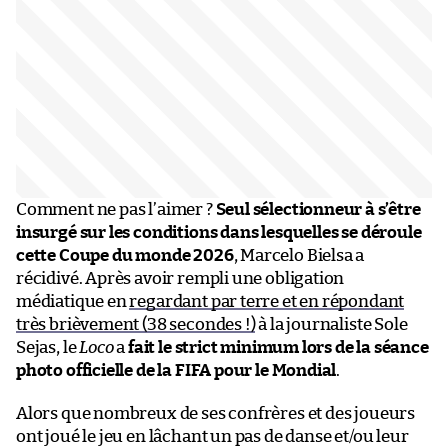
Comment ne pas l’aimer ?
Seul sélectionneur à s’être
insurgé sur les conditions dans lesquelles se déroule
cette Coupe du monde 2026
, Marcelo Bielsa a
récidivé. Après avoir rempli une obligation
médiatique en
regardant par terre et en répondant
très brièvement (38 secondes !)
à la journaliste Sole
Sejas, le
Loco
a
fait le strict minimum lors de la séance
photo officielle de la FIFA pour le Mondial
.
Alors que nombreux de ses confrères et des joueurs
ont joué le jeu en lâchant un pas de danse et/ou leur