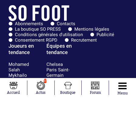
Abonnements
Contacts
La boutique SO PRESS
Mentions légales
Conditions générales d'utilisation
Publicité
Consentement RGPD
Recrutement
Joueurs en
Équipes en
tendance
tendance
Mohamed
Chelsea
Salah
Paris Saint-
Mykhailo
Germain
Mudryk
Bordeaux
10
Neymar
Olympique
Khalis Merah
lyonnais
Accueil
Actus
Boutique
Forum
Menu
Loïs Openda
FIFA
Moussa
Real Madrid
Niakhaté
RC Strasbourg
Nicolás
AC Milan
Tagliafico
France
Pavel Šulc
RC Lens
Josh Maja
Gauthier Hein