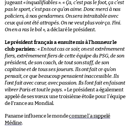
jugeant
« inqualifiables ».
« Ça, c’est pas le foot, ça c’est
pas le sport, c’est pas ce qu’on aime. Donc merci à nos
policiers, à nos gendarmes. On sera intraitable avec
ceux qui ont été attrapés. On ne veut plus voir ça. Fini.
On en a ras le bol »
,
a déclaré le président.
Le président français a ensuite mis à l’honneur le
club parisien
:
« En tout cas ce soir, on est extrêmement
fiers, extrêmement fiers de cette équipe du PSG, de son
président, de son coach, de tout son staff, de son
capitaine et de tous ses joueurs. Ils ont fait ce qu’on
pensait, ce que beaucoup pensaient inaccessible. Ils
l’ont fait avec cœur, avec passion. Ils l’ont fait en faisant
vibrer Paris et tout le pays. »
Le président a également
appelé de ses vœux une troisième étoile pour l’équipe
de France au Mondial.
Paname influence le monde
comme l’a rappelé
Médine
.