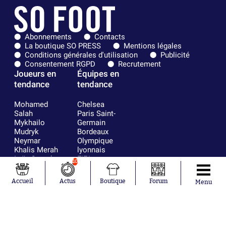
Abonnements
Contacts
La boutique SO PRESS
Mentions légales
Conditions générales d'utilisation
Publicité
Consentement RGPD
Recrutement
Joueurs en
Équipes en
tendance
tendance
Mohamed
Chelsea
Salah
Paris Saint-
Mykhailo
Germain
Mudryk
Bordeaux
Neymar
Olympique
Khalis Merah
lyonnais
Loïs Openda
FIFA
10
Moussa
Real Madrid
Niakhaté
RC Strasbourg
Accueil
Actus
Boutique
Forum
Menu
Nicolás
AC Milan
Tagliafico
France
Pavel Šulc
RC Lens
Josh Maja
Gauthier Hein