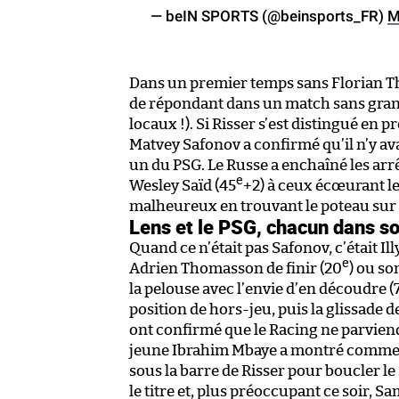
— beIN SPORTS (@beinsports_FR)
M
Dans un premier temps sans Florian Th
de répondant dans un match sans grande 
locaux !). Si Risser s’est distingué en 
Matvey Safonov a confirmé qu’il n’y av
un du PSG. Le Russe a enchaîné les arrêt
e
Wesley Saïd (45
+2) à ceux écœurant l
malheureux en trouvant le poteau sur 
Lens et le PSG, chacun dans 
Quand ce n’était pas Safonov, c’était Il
e
Adrien Thomasson de finir (20
) ou so
la pelouse avec l’envie d’en découdre (
position de hors-jeu, puis la glissade d
ont confirmé que le Racing ne parviend
jeune Ibrahim Mbaye a montré comment
sous la barre de Risser pour boucler le
le titre et, plus préoccupant ce soir, S