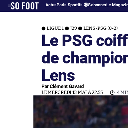
Actus
Paris Sportifs 🔞
S'abonner
Le Magazi
LIGUE 1
J29
LENS-PSG (0-2)
Le PSG coif
de champion
Lens
Par Clément Gavard
LE MERCREDI 13 MAI À 22:55
4 MI