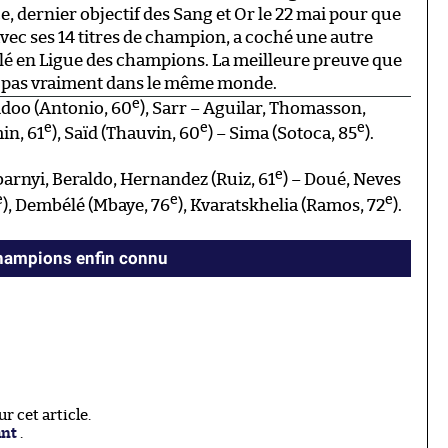
e, dernier objectif des Sang et Or le 22 mai pour que
 avec ses 14 titres de champion, a coché une autre
ublé en Ligue des champions. La meilleure preuve que
t pas vraiment dans le même monde.
e
idoo (Antonio, 60
), Sarr – Aguilar, Thomasson,
e
e
e
in, 61
), Saïd (Thauvin, 60
) – Sima (Sotoca, 85
).
e
arnyi, Beraldo, Hernandez (Ruiz, 61
) – Doué, Neves
e
e
e
), Dembélé (Mbaye, 76
), Kvaratskhelia (Ramos, 72
).
champions enfin connu
 cet article.
ant
.