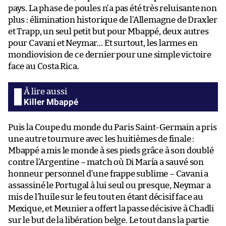
pays. La phase de poules n’a pas été très reluisante non
plus : élimination historique de l’Allemagne de Draxler
et Trapp, un seul petit but pour Mbappé, deux autres
pour Cavani et Neymar… Et surtout, les larmes en
mondiovision de ce dernier pour une simple victoire
face au Costa Rica.
Killer Mbappé
Puis la Coupe du monde du Paris Saint-Germain a pris
une autre tournure avec les huitièmes de finale :
Mbappé a mis le monde à ses pieds grâce à son doublé
contre l’Argentine – match où Di María a sauvé son
honneur personnel d’une frappe sublime – Cavani a
assassiné le Portugal à lui seul ou presque, Neymar a
mis de l’huile sur le feu tout en étant décisif face au
Mexique, et Meunier a offert la passe décisive à Chadli
sur le but de la libération belge. Le tout dans la partie