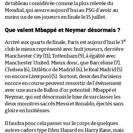
de tableau considérée comme la plus relevée du
Mondial, qui assure aujourd’hui au PSG d’avoir au
moins un de ses joueurs en finale le 15 juillet.
Que valent Mbappé et Neymar désormais ?
e
Arrivé aux quarts de finale, Paris est aujourd’hui le 3
club le mieux représenté avec huit joueurs, derrière
Manchester City (11), Tottenham (9), à égalité avec
Manchester United. Mieux donc, que Barcelone (7),
Chelsea (6), l’Atlético de Madrid (6), le Real Madrid (5)
ou encore Liverpool (5). Surtout, deux des Parisiens
encore en course peuvent ressortir de l’événement
avec une aura de Ballon d’or potentiel : Mbappé et
Neymar, qui ont désormais le luxe de surclasser les
deux monstres sacrés Messi et Ronaldo, éjectés sans
gloire en huitièmes.
Il faudra pour cela passer sur le corps de quelques
autres cadors type Eden Hazard ou Harry Kane, mais