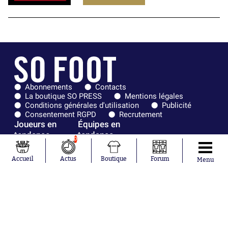
Abonnements
Contacts
La boutique SO PRESS
Mentions légales
Conditions générales d'utilisation
Publicité
Consentement RGPD
Recrutement
Joueurs en
Équipes en
tendance
tendance
0
Maghnes
Paris Saint-
Accueil
Actus
Boutique
Forum
Menu
Akliouche
Germain
Mohamed
Olympique de
Salah
Marseille
Lionel Messi
Real Madrid
Ferrán Torres
FIFA
Kilian Corredor
Olympique
Franco
lyonnais