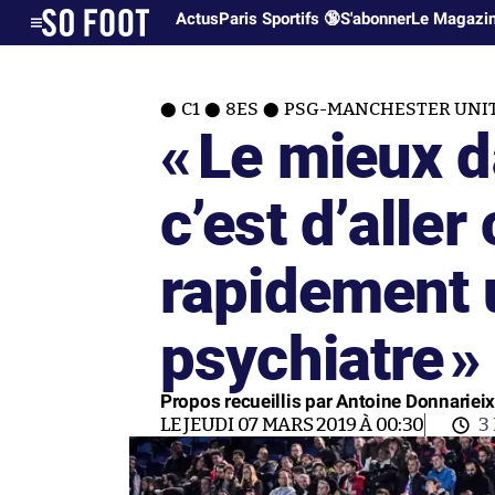
Actus
Paris Sportifs 🔞
S'abonner
Le Magazi
C1
8ES
PSG-MANCHESTER UNITE
«
Le mieux d
c’est d’aller
rapidement 
psychiatre
»
Propos recueillis par Antoine Donnariei
LE JEUDI 07 MARS 2019 À 00:30
3