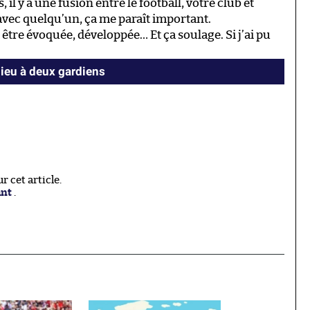
l y a une fusion entre le football, votre club et
 avec quelqu’un, ça me paraît important.
être évoquée, développée… Et ça soulage. Si j’ai pu
ieu à deux gardiens
 cet article.
ant
.