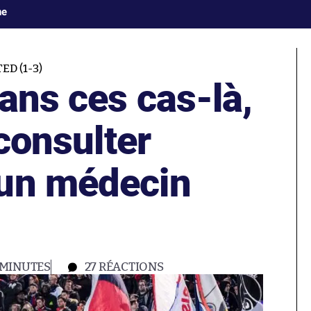
ne
D (1-3)
ans ces cas-là,
 consulter
un médecin
x
 MINUTES
27
RÉACTIONS