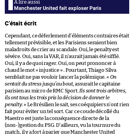
Manchester United fait exploser Paris
C’était écrit
Cependant, ce déferlement d’éléments contraires était
tellement prévisible, et les Parisiens seraient bien
maladroits de crier au scandale. Oui, le penalty est
sévère. Oui, sans la VAR, il n’aurait jamais été sifflé.
Oui, il y a de quoi rager. Oui, on peut prononcer à
chaud le mot « injustice » . Pourtant, Thiago Silva
semblait ne pas vouloir lancer la polémique. «
On
sentait du stress jusqu’au bout
, assurait le capitaine
parisien au micro de RMC Sport.
Ils sont trois arbitres,
ils ont tous les trois pris la décision de donner le
penalty.
» Le Brésilien le sait, ses coéquipiers n’ont rien
fait pour éviter un tel sort. Car ce coude décollé du
Maestro est juste la conséquence directe de la
(non-)gestion du PSG. D’ailleurs, vu la tournure du
match, il y a fort à parier que Manchester United