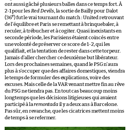
ont aussi gâché plusieurs balles dans ce temps fort. À
2-1 pour les
Red Devils
, la sortie de Bailly pour Dalot
e
(36
) fut le vrai tournant du match : United retrouvant
de l’équilibre et Paris se remettant à brinquebaler, à
reculer, à trébucher et à cogiter. Quasi inexistants en
seconde période, les Parisiens étaient coincés entre
une volonté de préserver ce score de 1-2, qui les
qualifiait, et la tentation de rester dans cette torpeur.
Jamais d’aller chercher ce deuxième but libérateur.
Lors des prochaines semaines, quand le PSG n’aura
plus à s’occuper que des affaires domestiques, viendra
le temps de formuler des explications, voire des
excuses. Mais celle de la VAR venant mettre fin au rêve
du PSG ne tiendra pas. En tout cas beaucoup moins
longtemps que les décisions litigieuses qui avaient
participé à la
remontada
il y a deux ans à Barcelone.
Pas sûr, en revanche, que les cicatrices mettent moins
de temps à se refermer.