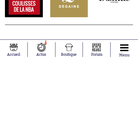
7
Accueil
Actus
Boutique
Forum
Menu
Abonnements
Contacts
La boutique SO PRESS
Mentions légales
Conditions générales d'utilisation
Publicité
Consentement RGPD
Recrutement
Joueurs en
Équipes en
tendance
tendance
Lionel Messi
Paris Saint-
Maghnes
Germain
Akliouche
Real Madrid
Mohamed
Olympique de
Salah
Marseille
Neymar
FIFA