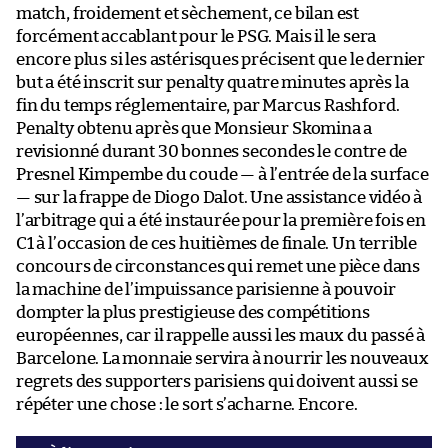
match, froidement et sèchement, ce bilan est
forcément accablant pour le PSG. Mais il le sera
encore plus si les astérisques précisent que le dernier
but a été inscrit sur penalty quatre minutes après la
fin du temps réglementaire, par Marcus Rashford.
Penalty obtenu après que Monsieur Skomina a
revisionné durant 30 bonnes secondes le contre de
Presnel Kimpembe du coude — à l’entrée de la surface
— sur la frappe de Diogo Dalot. Une assistance vidéo à
l’arbitrage qui a été instaurée pour la première fois en
C1 à l’occasion de ces huitièmes de finale. Un terrible
concours de circonstances qui remet une pièce dans
la machine de l’impuissance parisienne à pouvoir
dompter la plus prestigieuse des compétitions
européennes, car il rappelle aussi les maux du passé à
Barcelone. La monnaie servira à nourrir les nouveaux
regrets des supporters parisiens qui doivent aussi se
répéter une chose : le sort s’acharne. Encore.