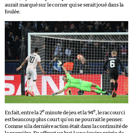
aurait marqué sur le corner qui se serait joué dans la
foulée.
e
e
En fait, entre la 2
minute de jeu et la 94
, le raccourci
est beaucoup plus court qu’on ne pourrait le penser.
Comme si la dernière action était dans la continuité de