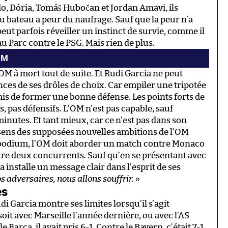
do, Dória, Tomáš Hubočan et Jordan Amavi, ils
bateau a peur du naufrage. Sauf que la peur n’a
peut parfois réveiller un instinct de survie, comme il
au Parc contre le PSG. Mais rien de plus.
OM
’OM à mort tout de suite. Et Rudi Garcia ne peut
ces de ses drôles de choix. Car empiler une tripotée
is de former une bonne défense. Les points forts de
, pas défensifs. L’OM n’est pas capable, sauf
inutes. Et tant mieux, car ce n’est pas dans son
e sens des supposées nouvelles ambitions de l’OM
e podium, l’OM doit aborder un match contre Monaco
re deux concurrents. Sauf qu’en se présentant avec
 installe un message clair dans l’esprit de ses
 adversaires, nous allons souffrir.
»
es
udi Garcia montre ses limites lorsqu’il s’agit
soit avec Marseille l’année dernière, ou avec l’AS
arça, il avait pris 6-1. Contre le Bayern, c’était 7-1.