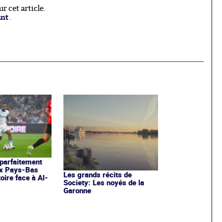
 cet article.
ant
.
parfaitement
ux Pays-Bas
Les grands récits de
oire face à Al-
Society: Les noyés de la
Garonne