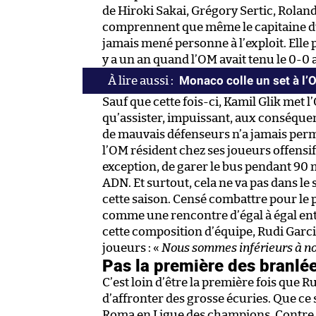
de Hiroki Sakai, Grégory Sertic, Rolan
comprennent que même le capitaine du 
jamais mené personne à l’exploit. Elle 
y a un an quand l’OM avait tenu le 0-0 
Monaco colle un set à l’
Sauf que cette fois-ci, Kamil Glik met l
qu’assister, impuissant, aux conséquen
de mauvais défenseurs n’a jamais perm
l’OM résident chez ses joueurs offensifs
exception, de garer le bus pendant 90 m
ADN. Et surtout, cela ne va pas dans l
cette saison. Censé combattre pour l
comme une rencontre d’égal à égal ent
cette composition d’équipe, Rudi Garcia
joueurs : «
Nous sommes inférieurs à nos
Pas la première des branlé
C’est loin d’être la première fois que R
d’affronter des grosse écuries. Que ce 
Roma en Ligue des champions. Contre le B