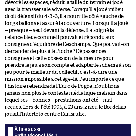
dévoré les espaces, réduit la taille du terrain et joué
avec la transversale adverse. Lorsqu’il a joué milieu
droit défensif du 4-3-3, il a nourri le côté gauche de
longs ballons et assuré la couverture. Lorsqu’il a joué
– presque – seul devant la défense, il a soigné la
relance bleue comme il pouvait et répondu aux
consignes d’équilibre de Deschamps. Que pouvait-on
demander de plus à la Pioche ? Dépasser ces
consignes et cette obsession de la mesure pour
prendre le jeu à son compte et adapter le schéma à son
jeu pour le meilleur du collectif, c’est-à-dire une
mission impossible à cet âge-là. Peu importe ce que
l’histoire retiendra de l’Euro de Pogba, n’oublions
jamais non plus le contexte médiatique malsain dans
lequel ses – bonnes – prestations ont été – mal –
reçues. Lors de l’été 1995, à 23 ans, Zizou le Bordelais
jouait l’Intertoto contre Karlsruhe.
Enfin réconciliés ?