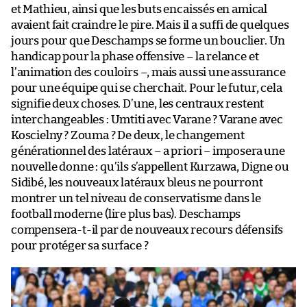
et Mathieu, ainsi que les buts encaissés en amical
avaient fait craindre le pire. Mais il a suffi de quelques
jours pour que Deschamps se forme un bouclier. Un
handicap pour la phase offensive – la relance et
l’animation des couloirs –, mais aussi une assurance
pour une équipe qui se cherchait. Pour le futur, cela
signifie deux choses. D’une, les centraux restent
interchangeables : Umtiti avec Varane ? Varane avec
Koscielny ? Zouma ? De deux, le changement
générationnel des latéraux – a priori – imposera une
nouvelle donne : qu’ils s’appellent Kurzawa, Digne ou
Sidibé, les nouveaux latéraux bleus ne pourront
montrer un tel niveau de conservatisme dans le
football moderne (lire plus bas). Deschamps
compensera-t-il par de nouveaux recours défensifs
pour protéger sa surface ?