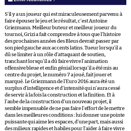
S’il y a un joueur qui est miraculeusement parvenu à
faire épouser le jeu et le résultat, c’est Antoine
Griezmann. Meilleur buteur et meilleur joueur du
tournoi, Grizi a fait comprendre à tous que l’histoire
des prochaines années des Bleus devrait passer par
son pied gauche aux accents latins. Tueur lorsqu’il a
dû se limiter à un rôle d’attaquant de soutien,
tranchant lorsqu’il a dû faire vivre l’animation
offensive bleue et enfin génial lorsqu’il a été mis au
centre du projet, le numéro 7 a joué, fait jouer et
marqué. Le Griezmann de l’Euro 2016 aura été un
surplus d’intelligence et d’intensité qui n’aura cessé
de servir à la fois la construction et la finition. Et à
l’aube de la construction d’un nouveau projet, il
semble impensable de ne pas faire l’effort de le mettre
dans les meilleures conditions : lui donner une pointe
puissante qui aime les espaces, d’une part, mais aussi
des milieux rapides et habiles pour l’aider à faire vivre