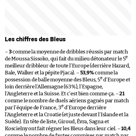
Les chiffres des Bleus
–
3
comme la moyenne de dribbles réussis par match
e
de Moussa Sissoko, qui fait du milieu détonateur le 5
meilleur dribbleur de toute l’Europe (derrière Hazard,
Bale, Walker et la pépite Pjaca). –
53,9%
comme la
e
possession de balle moyenne des Bleus, 5
d’Europe et
loin derrière l’Allemagne (63%), l’Espagne,
l’Angleterre et la Suisse. Et c’est bien comme ça. –
21
comme le nombre de duels aériens gagnés par match
e
par l’équipe de France, 3
d’Europe derrière
l’Angleterre et la Croatie (et juste devant l’Islande et la
Suède). En tête de liste, Giroud, Évra, Sagna et
Koscielny ont fait régner les Bleus dans leur ciel. –
10,4
comme le nombre de fautes commises par match par