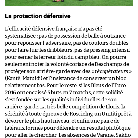
La protection défensive
L’efficacité défensive française n’a pas été
systématisée : pas de possession de balle à outrance
pour repousser l’adversaire, pas de couloirs doublés
pour faire fuir les dribbleurs, pas de pressing intensif
pour semer la terreur loin du camp bleu. On pourra
seulement noter la volonté coriace de Deschamps de
protéger son arrière-garde avec des «
récupérateurs
»
(Kanté, Matuidi) et l’insistance de conserver un bloc
relativement bas. Pour le reste, si les Bleus de l’Euro
2016 ont encaissé 5 buts en 7 matchs, cette solidité
s’est fondée sur les qualités individuelles de son
arrière-garde. La très belle compétition de Lloris, la
sérénité à toute épreuve de Koscielny, un Umtiti prêt à
dévorer le plus haut niveau, et enfin une paire de
latéraux formés pour défendre un résultat plutôt que
pour aller le chercher. Les absences de Varane, Sakho