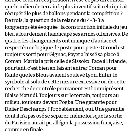
que le milieu de terrain le plus inventif soit celui qui ait
récupéré le plus de ballons pendant la compétition ?
De trois, la question de la relance du 4-3-3 a
longtemps été évoquée : la construction initiale du jeu
bleu a lourdement handicapé ses armes offensives. De
quatre, les changements ont manqué d’audace et
respecté une logique de poste pour poste : Giroud est
toujours sorti pour Gignac, Payet a laissé sa place à
Coman, Martial a pris celle de Sissoko. Face à l’Irlande,
pourtant, c’est bien en faisant entrer Coman pour
Kante que les Bleus avaient soulevé Lyon. Enfin, le
symbole absolu de cette mesure excessive ou de cette
recherche de contrôle permanent est l’omniprésent
Blaise Matuidi. Toujours sur le terrain, toujours au
milieu, toujours devant Pogba. Une garantie pour
Didier Deschamps ? Probablement, oui. Une garantie
dont il n’a pas osé se séparer, même lorsque la sortie
du Parisien aurait pu alléger la possession française,
comme en finale.