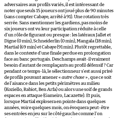
adversaires aux profils variés, il est intéressant de
noter que seuls 15 joueurs ont joué plus de 90 minutes
(sans compter Cabaye, arrêté à 91). Une rotation très
serrée. Sans mentionner les gardiens, pas moins de
six joueurs ont vu leur participation réduite à celle
d’un rôle de figurant ou presque : les latéraux Jallet et
Digne (0 min), Schneiderlin (0 min), Mangala (18 min),
Martial (69 min) et Cabaye (91 min). Plutôt regrettable,
dans le contexte d’une finale perdue en prolongation
face au banc portugais. Deschamps avait-il vraiment
besoin d’autant de remplaçants au profil défensif ? Car
pendant ce temps-là, le sélectionneur s’est aussi privé
de profils pouvant amener «
autre chose
» , que ce soit
de l’aisance dans les petits périmètres au milieu
(Koziello, Rabiot, Ben Arfa) ou alors une soif de grands
espaces en attaque (Gameiro, Lacazette). Et puis,
lorsque Martial explosera en pointe dans quelques
années, voire quelques mois, on évoquera peut-être
ses entrées en jeu sur le côté gauche comme l’on