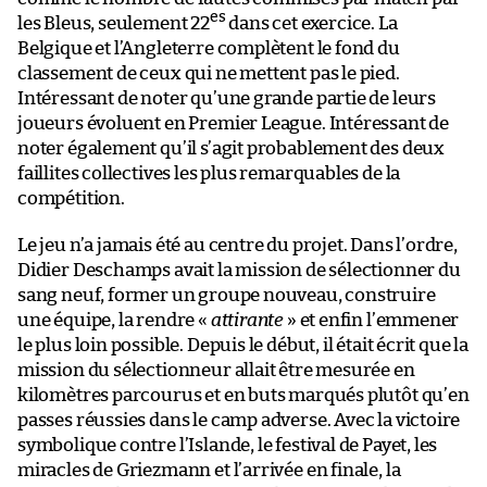
es
les Bleus, seulement 22
dans cet exercice. La
Belgique et l’Angleterre complètent le fond du
classement de ceux qui ne mettent pas le pied.
Intéressant de noter qu’une grande partie de leurs
joueurs évoluent en Premier League. Intéressant de
noter également qu’il s’agit probablement des deux
faillites collectives les plus remarquables de la
compétition.
Le jeu n’a jamais été au centre du projet. Dans l’ordre,
Didier Deschamps avait la mission de sélectionner du
sang neuf, former un groupe nouveau, construire
une équipe, la rendre «
attirante
» et enfin l’emmener
le plus loin possible. Depuis le début, il était écrit que la
mission du sélectionneur allait être mesurée en
kilomètres parcourus et en buts marqués plutôt qu’en
passes réussies dans le camp adverse. Avec la victoire
symbolique contre l’Islande, le festival de Payet, les
miracles de Griezmann et l’arrivée en finale, la