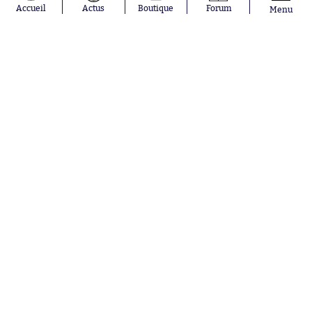
Accueil
Actus
Boutique
Forum
Menu
à partir de
29.90€
Hier à 23:58
Le Maroc se débarrasse de l'Afrique
du Sud et se hisse en demi-finale
Hier à 23:40
Thomas Meunier charge Olivier
Létang à propos de sa non-
prolongation
Hier à 23:13
Rennes, Brest, Nice, Le Havre... Les