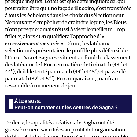
presque inquiet. Le fait est que cette inquiétude, qui
pourrait n’être qu’une façade illusoire, s’est transférée
à tous les échelons dans les choix du sélectionneur.
Ne pouvant s’empêcher de craindre le pire, les Bleus
n’ont presque jamais réussi à viser le meilleur. Trop
frileux, alors ? On qualifiera l’approche d’ «
excessivement mesurée
» . D’une, les latéraux
sélectionnés présentaient le profil le plus défensif de
l’Euro : Évra et Sagna se situent au fond du classement
e
des latéraux de l’Euro en matière de tir/match (43
et
e
e
e
44
), dribble tenté par match (44
et 45
) et passe clé
e
e
par match (32
et 51
). En comparaison, Juanfran
ressemble à un meneur de jeu.
Peut-on compter sur les centres de Sagna ?
De deux, les qualités créatives de Pogba ont été
grossièrement sacrifiées au profit de l’organisation
du bloc et de la récupération : n’est-ce pas un comble