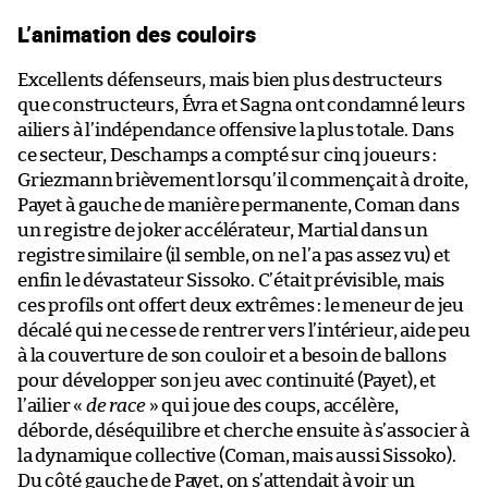
L’animation des couloirs
Excellents défenseurs, mais bien plus destructeurs
que constructeurs, Évra et Sagna ont condamné leurs
ailiers à l’indépendance offensive la plus totale. Dans
ce secteur, Deschamps a compté sur cinq joueurs :
Griezmann brièvement lorsqu’il commençait à droite,
Payet à gauche de manière permanente, Coman dans
un registre de joker accélérateur, Martial dans un
registre similaire (il semble, on ne l’a pas assez vu) et
enfin le dévastateur Sissoko. C’était prévisible, mais
ces profils ont offert deux extrêmes : le meneur de jeu
décalé qui ne cesse de rentrer vers l’intérieur, aide peu
à la couverture de son couloir et a besoin de ballons
pour développer son jeu avec continuité (Payet), et
l’ailier «
de race
» qui joue des coups, accélère,
déborde, déséquilibre et cherche ensuite à s’associer à
la dynamique collective (Coman, mais aussi Sissoko).
Du côté gauche de Payet, on s’attendait à voir un