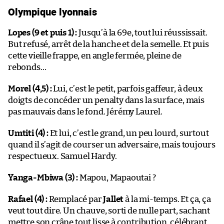
Olympique lyonnais
Lopes (9 et puis 1) :
Jusqu’à la 69e, tout lui réussissait.
But refusé, arrêt de la hanche et de la semelle. Et puis
cette vieille frappe, en angle fermée, pleine de
rebonds…
Morel (4,5) :
Lui, c’est le petit, parfois gaffeur, à deux
doigts de concéder un penalty dans la surface, mais
pas mauvais dans le fond. Jérémy Laurel.
Umtiti (4) :
Et lui, c’est le grand, un peu lourd, surtout
quand il s’agit de courser un adversaire, mais toujours
respectueux. Samuel Hardy.
Yanga-Mbiwa (3) :
Mapou, Mapaoutai ?
Rafael (4) :
Remplacé par
Jallet
à la mi-temps. Et ça, ça
veut tout dire. Un chauve, sorti de nulle part, sachant
mettre son crâne tout lisse à contribution, célébrant