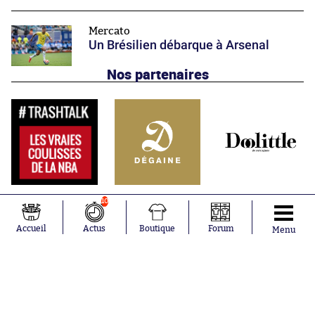
Mercato
Un Brésilien débarque à Arsenal
Nos partenaires
10
Accueil
Actus
Boutique
Forum
Menu
Abonnements
Contacts
La boutique SO PRESS
Mentions légales