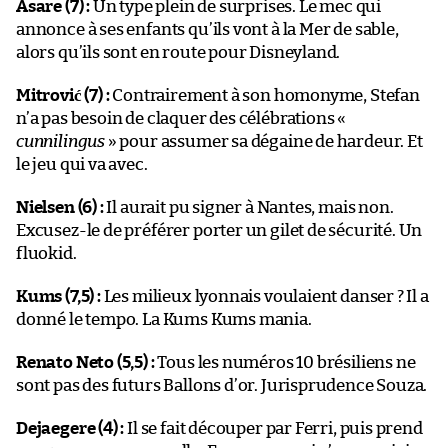
Asare (7) :
Un type plein de surprises. Le mec qui
annonce à ses enfants qu’ils vont à la Mer de sable,
alors qu’ils sont en route pour Disneyland.
Mitrović (7) :
Contrairement à son homonyme, Stefan
n’a pas besoin de claquer des célébrations «
cunnilingus
» pour assumer sa dégaine de hardeur. Et
le jeu qui va avec.
Nielsen (6) :
Il aurait pu signer à Nantes, mais non.
Excusez-le de préférer porter un gilet de sécurité. Un
fluokid.
Kums (7,5) :
Les milieux lyonnais voulaient danser ? Il a
donné le tempo. La Kums Kums mania.
Renato Neto (5,5) :
Tous les numéros 10 brésiliens ne
sont pas des futurs Ballons d’or. Jurisprudence Souza.
Dejaegere (4) :
Il se fait découper par Ferri, puis prend