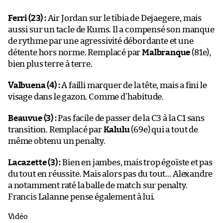
Ferri (23) :
Air Jordan sur le tibia de Dejaegere, mais
aussi sur un tacle de Kums. Il a compensé son manque
de rythme par une agressivité débordante et une
détente hors norme. Remplacé par
Malbranque
(81e),
bien plus terre à terre.
Valbuena (4) :
A failli marquer de la tête, mais a fini le
visage dans le gazon. Comme d’habitude.
Beauvue (3) :
Pas facile de passer de la C3 à la C1 sans
transition. Remplacé par
Kalulu
(69e) qui a tout de
même obtenu un penalty.
Lacazette (3) :
Bien en jambes, mais trop égoïste et pas
du tout en réussite. Mais alors pas du tout… Alexandre
a notamment raté la balle de match sur penalty.
Francis Lalanne pense également à lui.
Vidéo