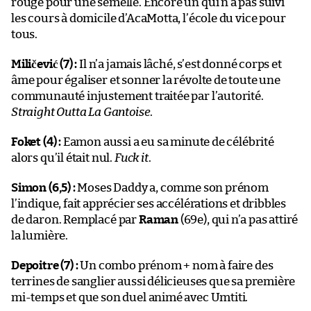
rouge pour une semelle. Encore un qui n’a pas suivi
les cours à domicile d’AcaMotta, l’école du vice pour
tous.
Miličević (7) :
Il n’a jamais lâché, s’est donné corps et
âme pour égaliser et sonner la révolte de toute une
communauté injustement traitée par l’autorité.
Straight Outta La Gantoise
.
Foket (4) :
Eamon aussi a eu sa minute de célébrité
alors qu’il était nul.
Fuck it
.
Simon (6,5) :
Moses Daddy a, comme son prénom
l’indique, fait apprécier ses accélérations et dribbles
de daron. Remplacé par
Raman
(69e), qui n’a pas attiré
la lumière.
Depoitre (7) :
Un combo prénom + nom à faire des
terrines de sanglier aussi délicieuses que sa première
mi-temps et que son duel animé avec Umtiti.