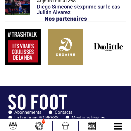
Aujourd'hui à 12:58
Diego Simeone s'exprime sur le cas
Julián Alvarez
Nos partenaires
Abonnements
Contacts
La boutique SO PRESS
Mentions légales
10
Conditions générales d'utilisation
Publicité
Consentement RGPD
Recrutement