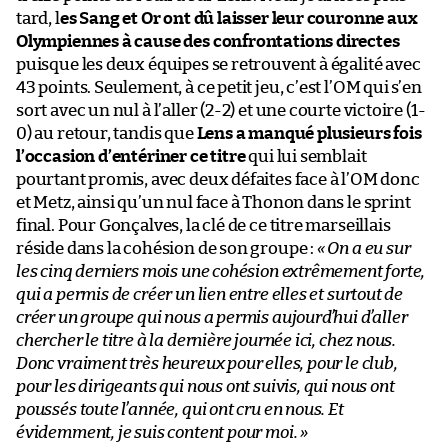
tard, l
es Sang et Or ont dû laisser leur couronne aux
Olympiennes à cause des confrontations directes
puisque les deux équipes se retrouvent à égalité avec
43 points. Seulement, à ce petit jeu, c’est l’OM qui s’en
sort avec un nul à l’aller (2-2) et une courte victoire (1-
0) au retour, tandis que
Lens a manqué plusieurs fois
l’occasion d’entériner ce titre
qui lui semblait
pourtant promis, avec deux défaites face à l’OM donc
et Metz, ainsi qu’un nul face à Thonon dans le sprint
final. Pour Gonçalves, la clé de ce titre marseillais
réside dans la cohésion de son groupe :
« On a eu sur
les cinq derniers mois une cohésion extrêmement forte,
qui a permis de créer un lien entre elles et surtout de
créer un groupe qui nous a permis aujourd’hui d’aller
chercher le titre à la dernière journée ici, chez nous.
Donc vraiment très heureux pour elles, pour le club,
pour les dirigeants qui nous ont suivis, qui nous ont
poussés toute l’année, qui ont cru en nous. Et
évidemment, je suis content pour moi. »