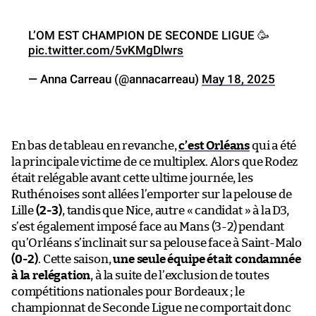
L’OM EST CHAMPION DE SECONDE LIGUE 🥳
pic.twitter.com/5vKMgDlwrs
— Anna Carreau (@annacarreau)
May 18, 2025
En bas de tableau en revanche,
c’est Orléans
qui a été
la principale victime de ce multiplex. Alors que Rodez
était relégable avant cette ultime journée, les
Ruthénoises sont allées l’emporter sur la pelouse de
Lille
(2-3)
, tandis que Nice, autre « candidat » à la D3,
s’est également imposé face au Mans (3-2) pendant
qu’Orléans s’inclinait sur sa pelouse face à Saint-Malo
(0-2)
. Cette saison,
une seule équipe était condamnée
à la relégation
, à la suite de l’exclusion de toutes
compétitions nationales pour Bordeaux ; le
championnat de Seconde Ligue ne comportait donc