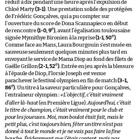
réduit à dix pendant une heure après l’expulsion de
Chloé Marty
(3-1)
. Une prestation solide des protégées
de Frédéric Gonçalves, qui a pu compter sur
l’ouverture du score de Dona Scannapieco en début
e
de rencontre
(1-0, 9
)
, avant l’égalisation toulousaine
e
signée Mymithye Bironien à la reprise
(1-1, 50
)
.
Comme face au Mans, Laura Bourgouin s’est muée en
sauveuse seulement quelques minutes plus tard en
envoyant le service de Mama Diop au fond des filets de
e
Gaëlle Grillon
(2-1, 52
)
. Entrée en jeu après la blessure
à l’épaule de Diop, Florsie Joseph est venue
parachever le festival olympien en fin de match
(3-1,
e
86
)
. Un titre à la saveur particulière pour Gonçalves,
l’entraîneur olympien :
«
L’objectif, c’était vraiment
d’aller là-haut
(en Première Ligue).
Aujourd’hui, c’était
le titre de champion, c’était vraiment pour le club et
pour les joueuses. Moi, mon boulot était fait, mais le
petit plus, c’est toujours bien, fêter un titre n’est pas
donné à tout le monde et je ne vais pas faire la fine
bouche. Évidemment que j’étais content, mais pas