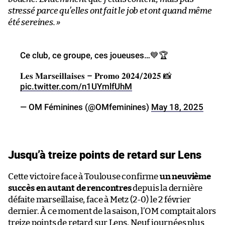
stressé parce qu’elles ont fait le job et ont quand même
été sereines. »
Ce club, ce groupe, ces joueuses…💙🏆
𝐋𝐞𝐬 𝐌𝐚𝐫𝐬𝐞𝐢𝐥𝐥𝐚𝐢𝐬𝐞𝐬 – 𝐏𝐫𝐨𝐦𝐨 𝟐𝟎𝟐𝟒/𝟐𝟎𝟐𝟓 📸
pic.twitter.com/n1UYmlfUhM
— OM Féminines (@OMfeminines)
May 18, 2025
Jusqu’à treize points de retard sur Lens
Cette victoire face à Toulouse confirme
un neuvième
succès en autant de rencontres
depuis la dernière
défaite marseillaise, face à Metz (2-0) le 2 février
dernier. À ce moment de la saison, l’OM comptait alors
treize points de retard sur Lens. Neuf journées plus