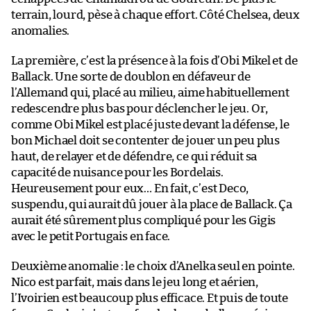
terrain, lourd, pèse à chaque effort. Côté Chelsea, deux
anomalies.
La première, c’est la présence à la fois d’Obi Mikel et de
Ballack. Une sorte de doublon en défaveur de
l’Allemand qui, placé au milieu, aime habituellement
redescendre plus bas pour déclencher le jeu. Or,
comme Obi Mikel est placé juste devant la défense, le
bon Michael doit se contenter de jouer un peu plus
haut, de relayer et de défendre, ce qui réduit sa
capacité de nuisance pour les Bordelais.
Heureusement pour eux… En fait, c’est Deco,
suspendu, qui aurait dû jouer à la place de Ballack. Ça
aurait été sûrement plus compliqué pour les Gigis
avec le petit Portugais en face.
Deuxième anomalie : le choix d’Anelka seul en pointe.
Nico est parfait, mais dans le jeu long et aérien,
l’Ivoirien est beaucoup plus efficace. Et puis de toute