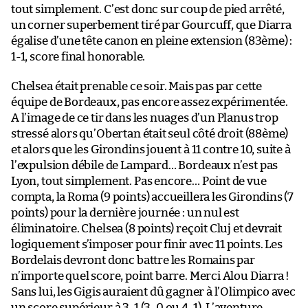
tout simplement. C’est donc sur coup de pied arrêté,
un corner superbement tiré par Gourcuff, que Diarra
égalise d’une tête canon en pleine extension (83ème) :
1-1, score final honorable.
Chelsea était prenable ce soir. Mais pas par cette
équipe de Bordeaux, pas encore assez expérimentée.
A l’image de ce tir dans les nuages d’un Planus trop
stressé alors qu’Obertan était seul côté droit (88ème)
et alors que les Girondins jouent à 11 contre 10, suite à
l’expulsion débile de Lampard… Bordeaux n’est pas
Lyon, tout simplement. Pas encore… Point de vue
compta, la Roma (9 points) accueillera les Girondins (7
points) pour la dernière journée : un nul est
éliminatoire. Chelsea (8 points) reçoit Cluj et devrait
logiquement s’imposer pour finir avec 11 points. Les
Bordelais devront donc battre les Romains par
n’importe quel score, point barre. Merci Alou Diarra !
Sans lui, les Gigis auraient dû gagner à l’Olimpico avec
un score supérieur à 3-1 (3-0 ou 4-1). L’aventure