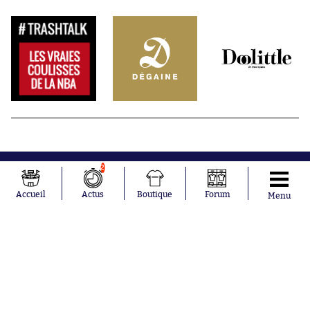
2
Accueil
Actus
Boutique
Forum
Menu
Abonnements
Contacts
La boutique SO PRESS
Mentions légales
Conditions générales d'utilisation
Publicité
Consentement RGPD
Recrutement
Joueurs en
Équipes en
tendance
tendance
Mohamed
Chelsea