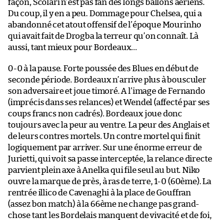
façon, Scolari n’est pas fan des longs ballons aériens.
Du coup, il y en a peu. Dommage pour Chelsea, qui a
abandonné cet atout offensif de l’époque Mourinho
qui avait fait de Drogba la terreur qu’on connaît. Là
aussi, tant mieux pour Bordeaux…
0-0 à la pause. Forte poussée des Blues en début de
seconde période. Bordeaux n’arrive plus à bousculer
son adversaire et joue timoré. A l’image de Fernando
(imprécis dans ses relances) et Wendel (affecté par ses
coups francs non cadrés). Bordeaux joue donc
toujours avec la peur au ventre. La peur des Anglais et
de leurs contres mortels. Un contre mortel qui finit
logiquement par arriver. Sur une énorme erreur de
Jurietti, qui voit sa passe interceptée, la relance directe
parvient plein axe à Anelka qui file seul au but. Niko
ouvre la marque de près, à ras de terre, 1-0 (60ème). La
rentrée illico de Cavenaghi à la place de Gouffran
(assez bon match) à la 66ème ne change pas grand-
chose tant les Bordelais manquent de vivacité et de foi,