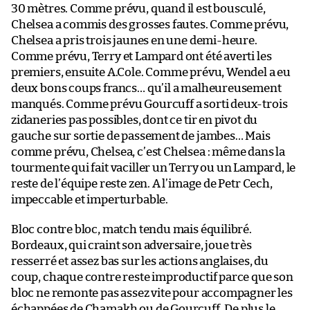
30 mètres. Comme prévu, quand il est bousculé,
Chelsea a commis des grosses fautes. Comme prévu,
Chelsea a pris trois jaunes en une demi-heure.
Comme prévu, Terry et Lampard ont été averti les
premiers, ensuite A.Cole. Comme prévu, Wendel a eu
deux bons coups francs… qu’il a malheureusement
manqués. Comme prévu Gourcuff a sorti deux-trois
zidaneries pas possibles, dont ce tir en pivot du
gauche sur sortie de passement de jambes… Mais
comme prévu, Chelsea, c’est Chelsea : même dans la
tourmente qui fait vaciller un Terry ou un Lampard, le
reste de l’équipe reste zen. A l’image de Petr Cech,
impeccable et imperturbable.
Bloc contre bloc, match tendu mais équilibré.
Bordeaux, qui craint son adversaire, joue très
resserré et assez bas sur les actions anglaises, du
coup, chaque contre reste improductif parce que son
bloc ne remonte pas assez vite pour accompagner les
échappées de Chamakh ou de Gourcuff. De plus le