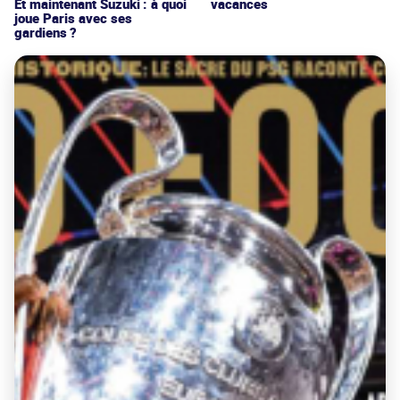
vacances
Et maintenant Suzuki : à quoi
joue Paris avec ses
gardiens ?