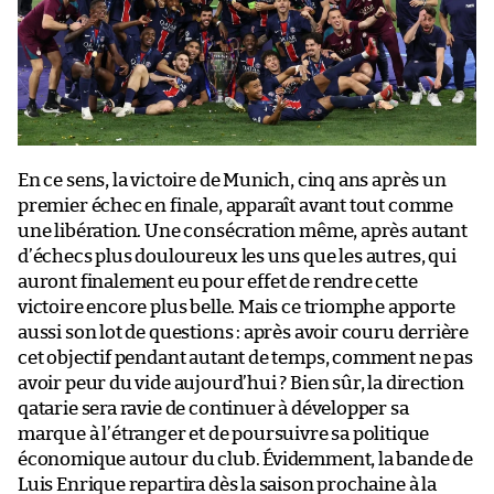
En ce sens, la victoire de Munich, cinq ans après un
premier échec en finale, apparaît avant tout comme
une libération. Une consécration même, après autant
d’échecs plus douloureux les uns que les autres, qui
auront finalement eu pour effet de rendre cette
victoire encore plus belle. Mais ce triomphe apporte
aussi son lot de questions : après avoir couru derrière
cet objectif pendant autant de temps, comment ne pas
avoir peur du vide aujourd’hui ? Bien sûr, la direction
qatarie sera ravie de continuer à développer sa
marque à l’étranger et de poursuivre sa politique
économique autour du club. Évidemment, la bande de
Luis Enrique repartira dès la saison prochaine à la