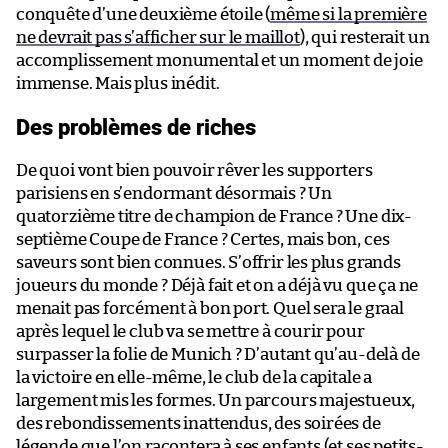
conquête d’une deuxième étoile (
même si la première
ne devrait pas s’afficher sur le maillot
), qui resterait un
accomplissement monumental et un moment de joie
immense. Mais plus inédit.
Des problèmes de riches
De quoi vont bien pouvoir rêver les supporters
parisiens en s’endormant désormais ? Un
quatorzième titre de champion de France ? Une dix-
septième Coupe de France ? Certes, mais bon, ces
saveurs sont bien connues. S’offrir les plus grands
joueurs du monde ? Déjà fait et on a déjà vu que ça ne
menait pas forcément à bon port. Quel sera le graal
après lequel le club va se mettre à courir pour
surpasser la folie de Munich ? D’autant qu’au-delà de
la victoire en elle-même, le club de la capitale a
largement mis les formes. Un parcours majestueux,
des rebondissements inattendus, des soirées de
légende que l’on racontera à ses enfants (et ses petits-