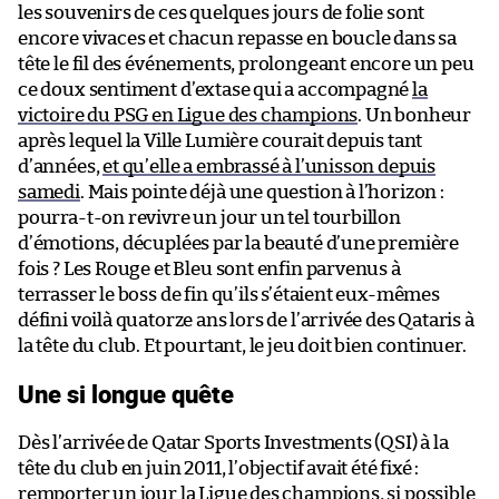
les souvenirs de ces quelques jours de folie sont
encore vivaces et chacun repasse en boucle dans sa
tête le fil des événements, prolongeant encore un peu
ce doux sentiment d’extase qui a accompagné
la
victoire du PSG en Ligue des champions
. Un bonheur
après lequel la Ville Lumière courait depuis tant
d’années,
et qu’elle a embrassé à l’unisson depuis
samedi
. Mais pointe déjà une question à l’horizon :
pourra-t-on revivre un jour un tel tourbillon
d’émotions, décuplées par la beauté d’une première
fois ? Les Rouge et Bleu sont enfin parvenus à
terrasser le boss de fin qu’ils s’étaient eux-mêmes
défini voilà quatorze ans lors de l’arrivée des Qataris à
la tête du club. Et pourtant, le jeu doit bien continuer.
Une si longue quête
Dès l’arrivée de Qatar Sports Investments (QSI) à la
tête du club en juin 2011, l’objectif avait été fixé :
remporter un jour la Ligue des champions, si possible