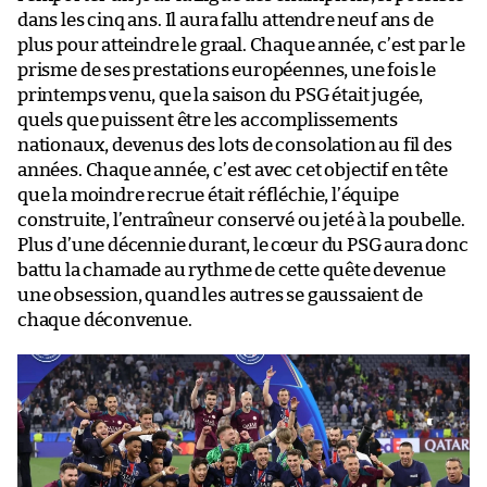
dans les cinq ans. Il aura fallu attendre neuf ans de
plus pour atteindre le graal. Chaque année, c’est par le
prisme de ses prestations européennes, une fois le
printemps venu, que la saison du PSG était jugée,
quels que puissent être les accomplissements
nationaux, devenus des lots de consolation au fil des
années. Chaque année, c’est avec cet objectif en tête
que la moindre recrue était réfléchie, l’équipe
construite, l’entraîneur conservé ou jeté à la poubelle.
Plus d’une décennie durant, le cœur du PSG aura donc
battu la chamade au rythme de cette quête devenue
une obsession, quand les autres se gaussaient de
chaque déconvenue.