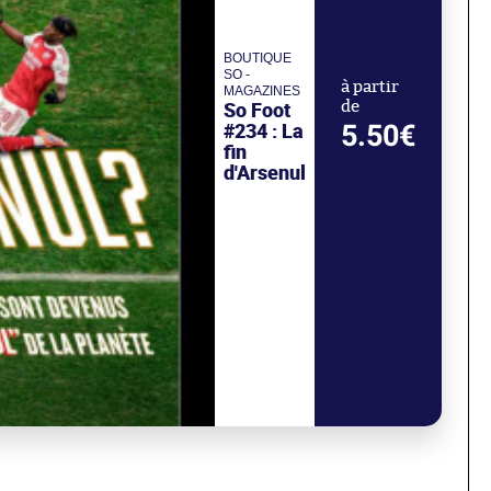
BOUTIQUE
SO -
à partir
MAGAZINES
So Foot
de
#234 : La
5.50€
fin
d'Arsenul