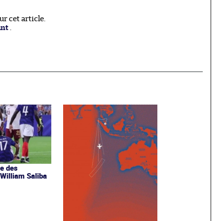
 cet article.
ant
.
e des
 William Saliba