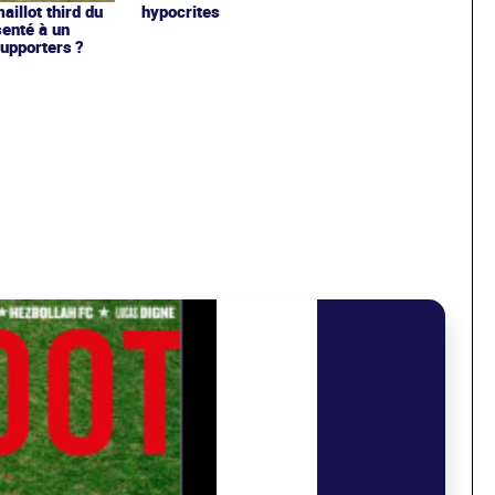
hypocrites
illot third du
enté à un
upporters ?