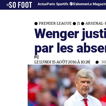
Actus
Paris Sportifs 🔞
S'abonner
Le Magazi
PREMIER LEAGUE
J1
ARSENAL-L
Wenger justi
par les abs
FC
LE LUNDI 15 AOÛT 2016 À 10:28
3