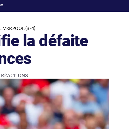
ne
IVERPOOL (3-4)
fie la défaite
ences
0
RÉACTIONS