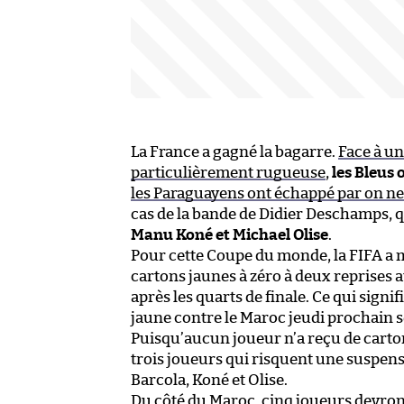
La France a gagné la bagarre.
Face à u
particulièrement rugueuse
,
les Bleus 
les Paraguayens ont échappé par on ne 
cas de la bande de Didier Deschamps, qu
Manu Koné et Michael Olise
.
Pour cette Coupe du monde, la FIFA a 
cartons jaunes à zéro à deux reprises a
après les quarts de finale. Ce qui sign
jaune contre le Maroc jeudi prochain 
Puisqu’aucun joueur n’a reçu de carton
trois joueurs qui risquent une suspensi
Barcola, Koné et Olise.
Du côté du Maroc, cinq joueurs devront