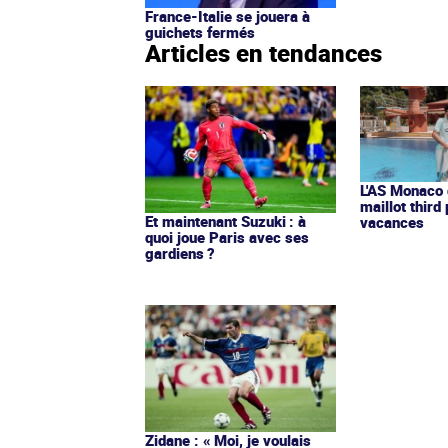
France-Italie se jouera à
guichets fermés
Articles en tendances
L'AS Monaco d
maillot third
Et maintenant Suzuki : à
vacances
quoi joue Paris avec ses
gardiens ?
Zidane : « Moi, je voulais