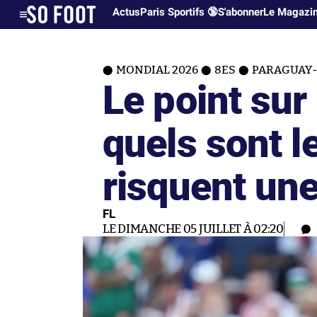
Actus
Paris Sportifs 🔞
S'abonner
Le Magazi
MONDIAL 2026
8ES
PARAGUAY-F
Le point sur 
quels sont l
risquent un
FL
LE DIMANCHE 05 JUILLET À 02:20