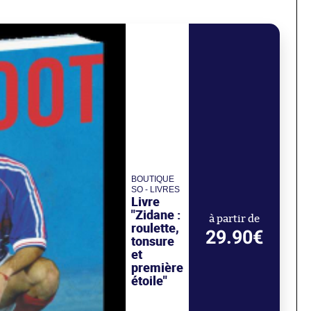
BOUTIQUE
SO - LIVRES
Livre
"Zidane :
à partir de
roulette,
29.90€
tonsure
et
première
étoile"