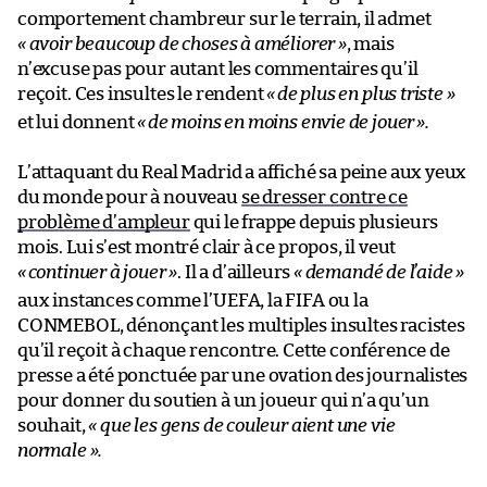
comportement chambreur sur le terrain, il admet
« avoir beaucoup de choses à améliorer »
, mais
n’excuse pas pour autant les commentaires qu’il
reçoit. Ces insultes le rendent
«
de plus en plus triste »
et lui donnent
«
de moins en moins envie de jouer
».
L’attaquant du Real Madrid a affiché sa peine aux yeux
du monde pour à nouveau
se dresser contre ce
problème d’ampleur
qui le frappe depuis plusieurs
mois. Lui s’est montré clair à ce propos, il veut
«
continuer à jouer »
. Il a d’ailleurs
« demandé de l’aide »
aux instances comme l’UEFA, la FIFA ou la
CONMEBOL, dénonçant les multiples insultes racistes
qu’il reçoit à chaque rencontre. Cette conférence de
presse a été ponctuée par une ovation des journalistes
pour donner du soutien à un joueur qui n’a qu’un
souhait,
«
que les gens de couleur aient une vie
normale ».