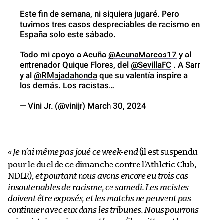
Este fin de semana, ni siquiera jugaré. Pero
tuvimos tres casos despreciables de racismo en
España solo este sábado.
Todo mi apoyo a Acuña
@AcunaMarcos17
y al
entrenador Quique Flores, del
@SevillaFC
. A Sarr
y al
@RMajadahonda
que su valentía inspire a
los demás. Los racistas…
— Vini Jr. (@vinijr)
March 30, 2024
«
Je n’ai même pas joué ce week-end
(il est suspendu
pour le duel de ce dimanche contre l’Athletic Club,
NDLR),
et pourtant nous avons encore eu trois cas
insoutenables de racisme, ce samedi. Les racistes
doivent être exposés, et les matchs ne peuvent pas
continuer avec eux dans les tribunes. Nous pourrons