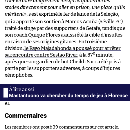
crier victoire uniquement lorsqu’ils quitteront les
stades directement pour aller en prison, une place qu’ils
méritent
»
, s’est exprimé le fer de lance de la Seleção,
qui a apporté son soutien à Marcos Acuña (Séville FC),
traité de singe par des supporters de Getafe, tandis que
son coach Quique Flores a aussi été la cible d’insultes
en raison de ses origines gitanes. En troisième
division,
le Rayo Majadahonda a poussé pour arrêter
e
sa rencontre contre Sestao River
, à la 87
minute,
après que son gardien de but Cheikh Sarr a été pris à
partie par les supporters adverses, à coups d’injures
xénophobes.
Mastantuono va chercher du temps de jeu à Florence
AL
Commentaires
Les membres ont posté 39 commentaires sur cet article.