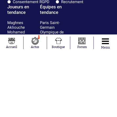
Consentement RGPD
Recrutement
Joueurs en
Équipes en
tendance
tendance
Maghnes
Paris Saint-
Akliouche
Germain
Mohamed
Olympique de
Salah
Marseille
0
Lionel Messi
Real Madrid
Ferrán Torres
FIFA
Accueil
Actus
Boutique
Forum
Menu
Kilian Corredor
Olympique
Franco
lyonnais
Mastantuono
AS Monaco
Orel Mangala
FC Barcelone
Rio Mavuba
Argentine
Rodri
RC Strasbourg
Mika Godts
Trabzonspor