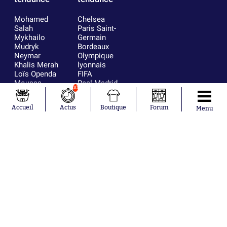
Mohamed
Chelsea
Salah
Paris Saint-
Mykhailo
Germain
Mudryk
Bordeaux
Neymar
Olympique
Khalis Merah
lyonnais
Loïs Openda
FIFA
Moussa
Real Madrid
10
Niakhaté
RC Strasbourg
Nicolás
AC Milan
Accueil
Actus
Boutique
Forum
Menu
Tagliafico
France
Pavel Šulc
RC Lens
Josh Maja
Gauthier Hein