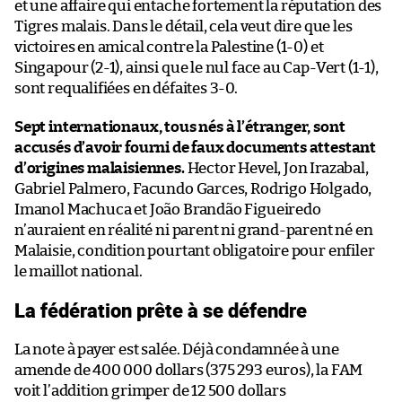
et une affaire qui entache fortement la réputation des
Tigres malais. Dans le détail, cela veut dire que les
victoires en amical contre la Palestine (1-0) et
Singapour (2-1), ainsi que le nul face au Cap-Vert (1-1),
sont requalifiées en défaites 3-0.
Sept internationaux, tous nés à l’étranger, sont
accusés d’avoir fourni de faux documents attestant
d’origines malaisiennes.
Hector Hevel, Jon Irazabal,
Gabriel Palmero, Facundo Garces, Rodrigo Holgado,
Imanol Machuca et João Brandão Figueiredo
n’auraient en réalité ni parent ni grand-parent né en
Malaisie, condition pourtant obligatoire pour enfiler
le maillot national.
La fédération prête à se défendre
La note à payer est salée. Déjà condamnée à une
amende de 400 000 dollars (375 293 euros), la FAM
voit l’addition grimper de 12 500 dollars