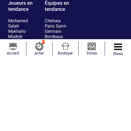
Joueurs en
Équipes en
tendance
tendance
Mohamed
Chelsea
Salah
Paris Saint-
Mykhailo
Germain
Mudryk
Bordeaux
Neymar
Olympique
10
Khalis Merah
lyonnais
Loïs Openda
FIFA
Accueil
Actus
Boutique
Forum
Menu
Moussa
Real Madrid
Niakhaté
RC Strasbourg
Nicolás
AC Milan
Tagliafico
France
Pavel Šulc
RC Lens
Josh Maja
Gauthier Hein