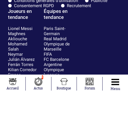
Conditions générales d'utilisation
Publicité
Consentement RGPD
Recrutement
Joueurs en
Équipes en
tendance
tendance
Lionel Messi
Paris Saint-
Maghnes
Germain
Akliouche
Real Madrid
Mohamed
Olympique de
Salah
Marseille
Neymar
FIFA
Julián Álvarez
FC Barcelone
Ferrán Torres
Argentine
Kilian Corredor
Olympique
Franco
lyonnais
6
Mastantuono
AS Monaco
Orel Mangala
RC Strasbourg
Accueil
Actus
Boutique
Forum
Menu
Rio Mavuba
Trabzonspor