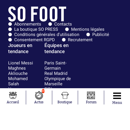
Abonnements
Contacts
La boutique SO PRESS
Mentions légales
Conditions générales d'utilisation
Publicité
Consentement RGPD
Recrutement
Joueurs en
Équipes en
tendance
tendance
Lionel Messi
Paris Saint-
Maghnes
Germain
Akliouche
Real Madrid
Mohamed
Olympique de
Salah
Marseille
Neymar
FIFA
10
Julián Álvarez
FC Barcelone
Ferrán Torres
Argentine
Accueil
Actus
Boutique
Forum
Menu
Kilian Corredor
Olympique
Franco
lyonnais
Mastantuono
AS Monaco
Orel Mangala
RC Strasbourg
Rio Mavuba
Trabzonspor