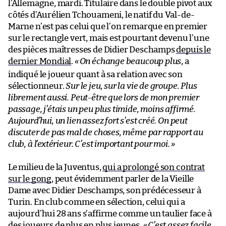
l’Allemagne, mardi. Titulaire dans le double pivot aux
côtés d’Aurélien Tchouameni, le natif du Val-de-
Marne n’est pas celui que l’on remarque en premier
sur le rectangle vert, mais est pourtant devenu l’une
des pièces maîtresses de Didier Deschamps
depuis le
dernier Mondial
.
«
On échange beaucoup plus
, a
indiqué le joueur quant à sa relation avec son
sélectionneur.
Sur le jeu, sur la vie de groupe. Plus
librement aussi. Peut-être que lors de mon premier
passage, j’étais un peu plus timide, moins affirmé.
Aujourd’hui, un lien assez fort s’est créé. On peut
discuter de pas mal de choses, même par rapport au
club, à l’extérieur. C’est important pour moi.
»
Le milieu de la Juventus,
qui a prolongé son contrat
sur le gong
, peut évidemment parler de la Vieille
Dame avec Didier Deschamps, son prédécesseur à
Turin. En club comme en sélection, celui qui a
aujourd’hui 28 ans s’affirme comme un taulier face à
des joueurs de plus en plus jeunes.
«
C’est assez facile