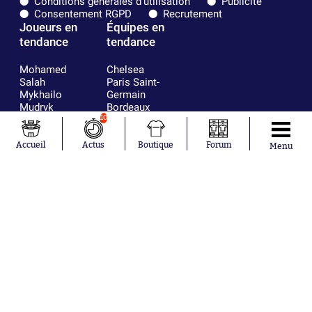
Conditions générales d'utilisation
Publicité
Consentement RGPD
Recrutement
Joueurs en
Équipes en
tendance
tendance
Mohamed
Chelsea
Salah
Paris Saint-
Mykhailo
Germain
Mudryk
Bordeaux
Neymar
Olympique
10
Khalis Merah
lyonnais
Loïs Openda
FIFA
Accueil
Actus
Boutique
Forum
Menu
Moussa
Real Madrid
Niakhaté
RC Strasbourg
Nicolás
AC Milan
Tagliafico
France
Pavel Šulc
RC Lens
Josh Maja
Gauthier Hein