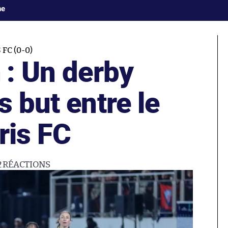
ne
FC (0-0)
 : Un derby
s but entre le
ris FC
2
RÉACTIONS