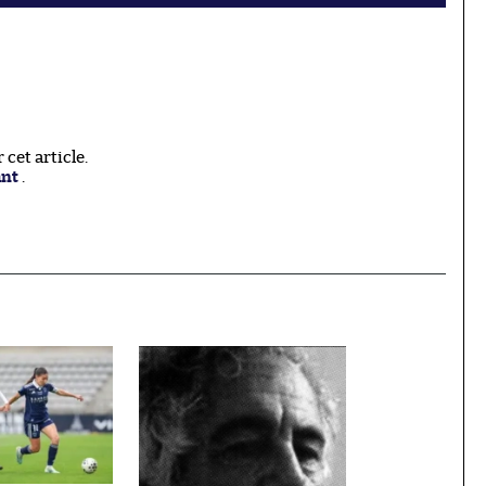
cet article.
ant
.