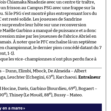
fois Chiamaka Nnadozie avec un centre tir traître,
 un frisson au Campus PSG avec une frappe sur la
u. Si le PSG s’est montré plus entreprenant lors du
C est resté solide. Les joueuses de Sandrine
 surprendre leur hôte sur une reconversion
ante Maëlle Garbino a manqué de puissance et a donc
pression mise par les joueuses de Fabrice Abriel en
 jamais. À noter que le PFC enchaîne là un septième
en championnat, le dernier pion concédé datant du 7
t, 1-1).
uisque les vice-championnes n’ont plus perdu face à
 – Dunn, Elimbi, Mbock, De Almeida – Albert
e
nga, Leuchter (Echegini, 63
), Karchaoui.
Entraîneur
e
 Hocine, Davis, Garbino (Bourdieu, 69
), Bogaert –
e
e
 90
), Thiney (Le Mouël, 88
), Bussy – Mateo.
 y en a marre »