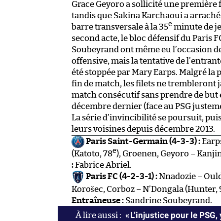
Grace Geyoro a sollicité une première 
tandis que Sakina Karchaoui a arraché
e
barre transversale à la 35
minute de je
second acte, le bloc défensif du Paris F
Soubeyrand ont même eu l’occasion de
offensive, mais la tentative de l’entr
été stoppée par Mary Earps. Malgré la 
fin de match, les filets ne trembleront
match consécutif sans prendre de but 
décembre dernier (face au PSG justemen
La série d’invincibilité se poursuit, p
leurs voisines depuis décembre 2013.
Paris Saint-Germain (4-3-3) :
Earps
e
(Katoto, 78
), Groenen, Geyoro – Kanji
:
Fabrice Abriel.
Paris FC (4-2-3-1) :
Nnadozie – Ould
Korošec, Corboz – N’Dongala (Hunter,
Entraîneuse :
Sandrine Soubeyrand.
« L’injustice pour le PSG,