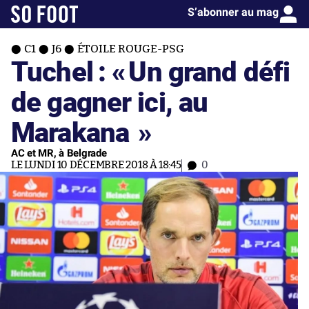
S’abonner au mag
C1
J6
ÉTOILE ROUGE-PSG
Tuchel : «
Un grand défi
de gagner ici, au
Marakana
»
AC et MR, à Belgrade
LE LUNDI 10 DÉCEMBRE 2018 À 18:45
0