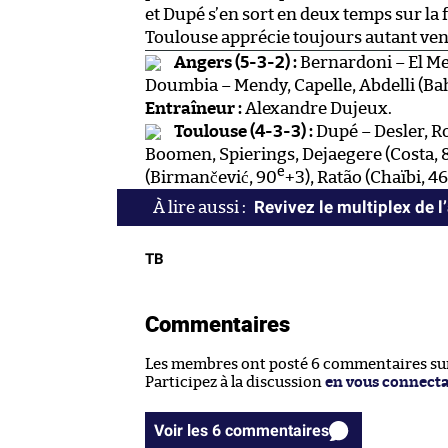
et Dupé s’en sort en deux temps sur la
Toulouse apprécie toujours autant ven
Angers (5-3-2) :
Bernardoni – El Me
Doumbia – Mendy, Capelle, Abdelli (Ba
Entraîneur :
Alexandre Dujeux.
Toulouse (4-3-3) :
Dupé – Desler, Ro
Boomen, Spierings, Dejaegere (Costa, 
e
(Birmančević, 90
+3), Ratão (Chaïbi, 46
Revivez le multiplex de l
TB
Commentaires
Les membres ont posté 6 commentaires sur 
Participez à la discussion
en vous connect
Voir les 6 commentaires