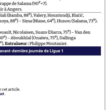
e
 frappe de Salama (90
+7).
ir à Angers.
e
lali (Bamba, 88
), Valery, Hountondji, Blažič,
e
e
e
hoya, 88
) – Sima (Niane, 64
), Hunou (Salama, 73
)
.
e
uault, Nicolaisen, Suazo (Diarra, 75
) – Van den
e
e
80
) – Aboukhlal (Onaiwu, 75
), Dallinga
e
)
. Entraîneur :
Philippe Montanier.
’avant-dernière journée de Ligue 1
cet article.
ant
.