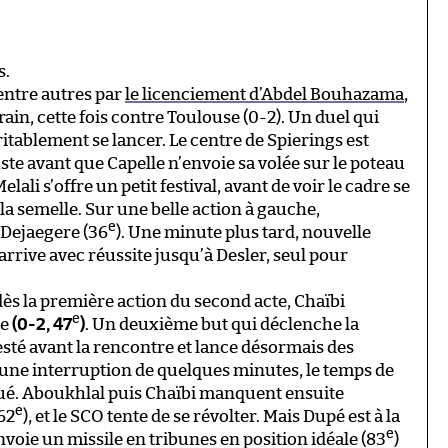
s.
ntre autres par
le licenciement d’Abdel Bouhazama
,
ain, cette fois contre Toulouse (0-2). Un duel qui
itablement se lancer. Le centre de Spierings est
juste avant que Capelle n’envoie sa volée sur le poteau
elali s’offre un petit festival, avant de voir le cadre se
 la semelle. Sur une belle action à gauche,
e
 Dejaegere (36
). Une minute plus tard, nouvelle
arrive avec réussite jusqu’à Desler, seul pour
ès la première action du second acte, Chaïbi
e
ce
(0-2, 47
)
. Un deuxième but qui déclenche la
esté avant la rencontre et lance désormais des
une interruption de quelques minutes, le temps de
roué. Aboukhlal puis Chaïbi manquent ensuite
e
62
), et le SCO tente de se révolter. Mais Dupé est à la
e
 envoie un missile en tribunes en position idéale (83
)