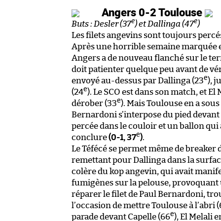
Angers 0-2 Toulouse
e
e
Buts : Desler (37
) et Dallinga (47
)
Les filets angevins sont toujours percé
Après une horrible semaine marquée e
Angers a de nouveau flanché sur le terr
doit patienter quelque peu avant de vér
e
envoyé au-dessus par Dallinga (23
), 
e
(24
). Le SCO est dans son match, et El M
e
dérober (33
). Mais Toulouse en a sous
Bernardoni s’interpose du pied devant
percée dans le couloir et un ballon qui 
e
conclure
(0-1, 37
)
.
Le Téfécé se permet même de breaker d
remettant pour Dallinga dans la surfa
colère du kop angevin, qui avait manif
fumigènes sur la pelouse, provoquant 
réparer le filet de Paul Bernardoni, t
l’occasion de mettre Toulouse à l’abri (
e
parade devant Capelle (66
), El Melali