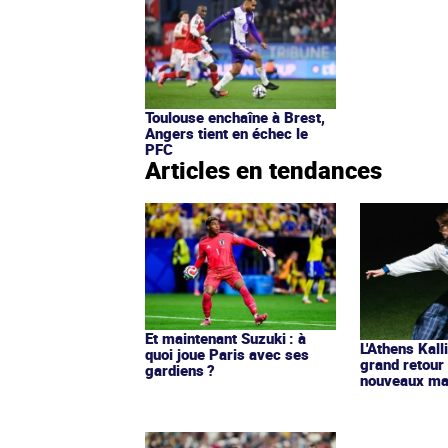
Toulouse enchaîne à Brest,
Angers tient en échec le
PFC
Articles en tendances
Et maintenant Suzuki : à
L'Athens Kall
quoi joue Paris avec ses
grand retour
gardiens ?
nouveaux mai